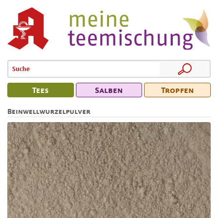
Tees
Salben
Tropfen
Beinwellwurzelpulver