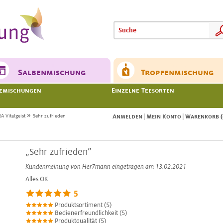
Meine
Meine
Salbenmischung
Tropfenmischung
emischungen
Einzelne Teesorten
»
A Vitalgeist
Sehr zufrieden
Anmelden
|
Mein Konto
|
Warenkorb (
„Sehr zufrieden”
Kundenmeinung von
Her7mann
eingetragen am 13.02.2021
Alles OK
5
Produktsortiment (5)
Bedienerfreundlichkeit (5)
Produktqualität (5)