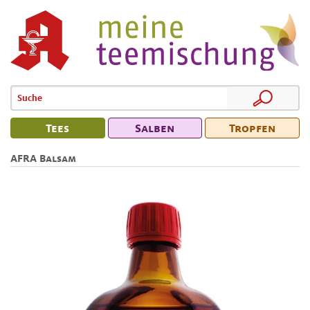
Tees
Salben
Tropfen
AFRA Balsam