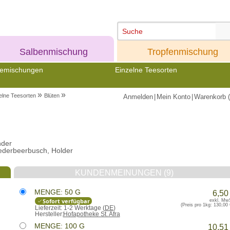
Meine
Meine
Salbenmischung
Tropfenmischung
emischungen
Einzelne Teesorten
»
»
elne Teesorten
Blüten
Anmelden
|
Mein Konto
|
Warenkorb (
nder
iederbeerbusch, Holder
KUNDENMEINUNGEN (9)
MENGE: 50 G
6,50
Sofort verfügbar
exkl. Mw
(Preis pro 1kg:
130,00 
Lieferzeit:
1-2 Werktage (
DE
)
Hersteller:
Hofapotheke St. Afra
MENGE: 100 G
10,51