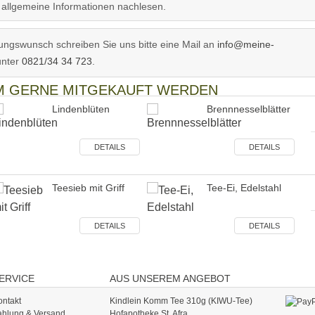
allgemeine Informationen nachlesen.
ngswunsch schreiben Sie uns bitte eine Mail an
info@meine-
unter
0821/34 34 723
.
EM GERNE MITGEKAUFT WERDEN
Lindenblüten
Brennnesselblätter
DETAILS
DETAILS
Teesieb mit Griff
Tee-Ei, Edelstahl
DETAILS
DETAILS
ERVICE
AUS UNSEREM ANGEBOT
ontakt
Kindlein Komm Tee 310g (KIWU-Tee)
ahlung & Versand
Hofapotheke St. Afra