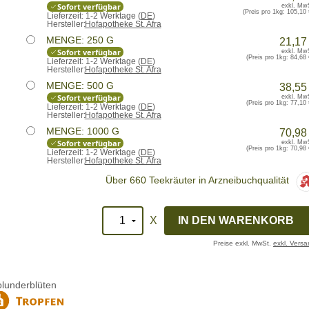
Sofort verfügbar
exkl. Mw
(Preis pro 1kg:
105,10 
Lieferzeit:
1-2 Werktage (
DE
)
Hersteller:
Hofapotheke St. Afra
MENGE: 250 G
21,17
Sofort verfügbar
exkl. Mw
(Preis pro 1kg:
84,68 
Lieferzeit:
1-2 Werktage (
DE
)
Hersteller:
Hofapotheke St. Afra
MENGE: 500 G
38,55
Sofort verfügbar
exkl. Mw
(Preis pro 1kg:
77,10 
Lieferzeit:
1-2 Werktage (
DE
)
Hersteller:
Hofapotheke St. Afra
MENGE: 1000 G
70,98
Sofort verfügbar
exkl. Mw
(Preis pro 1kg:
70,98 
Lieferzeit:
1-2 Werktage (
DE
)
Hersteller:
Hofapotheke St. Afra
Über 660 Teekräuter in Arzneibuchqualität
X
Preise exkl. MwSt.
exkl. Vers
lunderblüten