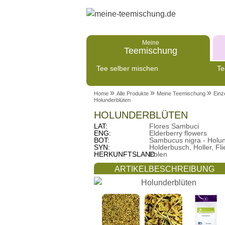
Meine
Teemischung
Tee selber mischen
Te
»
»
»
Home
Alle Produkte
Meine Teemischung
Einz
Holunderblüten
HOLUNDERBLÜTEN
LAT:
Flores Sambuci
ENG:
Elderberry flowers
BOT:
Sambucus nigra - Holu
SYN:
Holderbusch, Holler, Fl
HERKUNFTSLAND:
Polen
ARTIKELBESCHREIBUNG