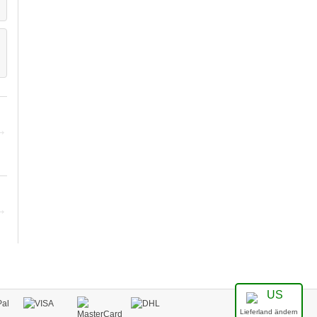
Ringelblumenblüten
Birkenblätter
DETAILS
DETAILS
Teefilter aus Papier
Tropfflasche
DETAILS
DETAILS
Lieferland ändern