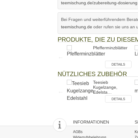
teemischung.de/zubereitung-dosierung
Bei Fragen und weiterführendem Beratu
teemischung.de
oder rufen sie uns an 
PRODUKTE, DIE ZU DIES
Kamille
Pfefferminzblätter
DETAILS
DETAILS
NÜTZLICHES ZUBEHÖR
Sprühaufsatz für
Teesieb
Tropffläsc…
Kugelzange,
Edelsta…
DETAILS
DETAILS
INFORMATIONEN
S
AGBs
K
Widerrufsbelehrung
Z