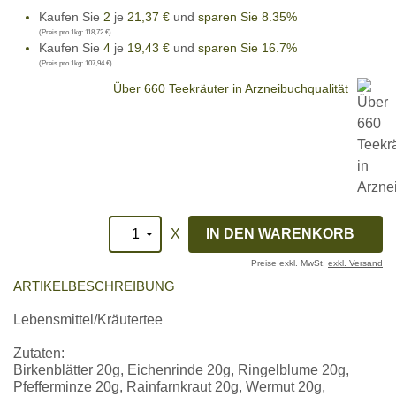
Kaufen Sie
2
je
21,37 €
und
sparen Sie 8.35%
(Preis pro 1kg:
118,72 €
)
Kaufen Sie
4
je
19,43 €
und
sparen Sie 16.7%
(Preis pro 1kg:
107,94 €
)
Über 660 Teekräuter in Arzneibuchqualität
X
Preise exkl. MwSt.
exkl. Versand
ARTIKELBESCHREIBUNG
Lebensmittel/Kräutertee
Zutaten:
Birkenblätter 20g, Eichenrinde 20g, Ringelblume 20g,
Pfefferminze 20g, Rainfarnkraut 20g, Wermut 20g,