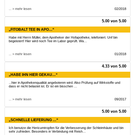
... > mehr lesen
02/2018
5.00 von 5.00
„FITOBALT TEE IN APO…“
Habe mit Herrn Müller, dem Apotheker der Hofapotheke, telefoniert. Unf bin
begeistert! Hier wird noch Tee im Labor geprüft. Wa…
... > mehr lesen
01/2018
4.33 von 5.00
„HABE IHN HIER GEKAU…“
...hier in Apothekenqualität angebotenm wird. Also Prüfung auf Wirkstoffe und
dass er nicht belastet ist. Er ist ein bisschen …
... > mehr lesen
09/2017
5.00 von 5.00
„SCHNELLE LIEFERUNG …“
Ich benutze die Hericumtropfen für die Verbesserung der Schleimhäute und bin
sehr zufrieden. Besonders in Verbindung mit Reish…