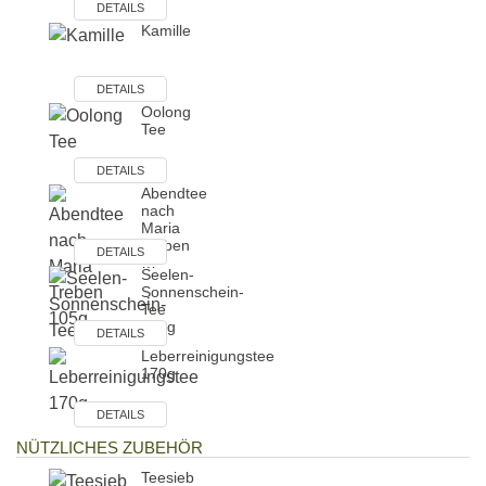
Tee
DETAILS
Kamille
DETAILS
Oolong
Tee
DETAILS
Abendtee
nach
Maria
Treben
DETAILS
…
Seelen-
Sonnenschein-
Tee
200g
DETAILS
Leberreinigungstee
170g
DETAILS
NÜTZLICHES ZUBEHÖR
Teesieb