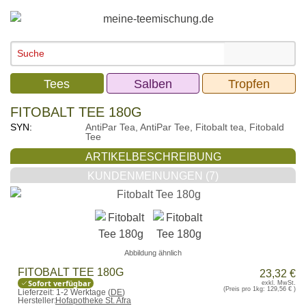
Tees
Salben
Tropfen
FITOBALT TEE 180G
SYN:
AntiPar Tea, AntiPar Tee, Fitobalt tea, Fitobald
Tee
ARTIKELBESCHREIBUNG
KUNDENMEINUNGEN (7)
Abbildung ähnlich
FITOBALT TEE 180G
23,32 €
Sofort verfügbar
exkl. MwSt.
(Preis pro 1kg:
129,56 €
)
Lieferzeit:
1-2 Werktage (
DE
)
Hersteller:
Hofapotheke St. Afra