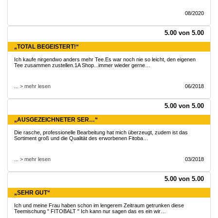
08/2020
5.00 von 5.00
„TOTAL BEGEISTERT!“
Ich kaufe nirgendwo anders mehr Tee.Es war noch nie so leicht, den eigenen
Tee zusammen zustellen.1A Shop...immer wieder gerne…
... > mehr lesen
06/2018
5.00 von 5.00
„AUSGEZEICHNETER SER…“
Die rasche, professionelle Bearbeitung hat mich überzeugt, zudem ist das
Sortiment groß und die Qualität des erworbenen Fitoba…
... > mehr lesen
03/2018
5.00 von 5.00
„SEHR GUT“
Ich und meine Frau haben schon im lengerem Zeitraum getrunken diese
Teemischung " FITOBALT " Ich kann nur sagen das es ein wir…