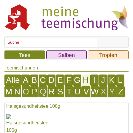
Tees
Salben
Tropfen
Teemischungen
Alle
A
B
C
D
E
F
G
H
I
J
K
L
M
N
O
P
Q
R
S
T
U
V
W
X
Y
Z
Halsgesundheitstee 100g