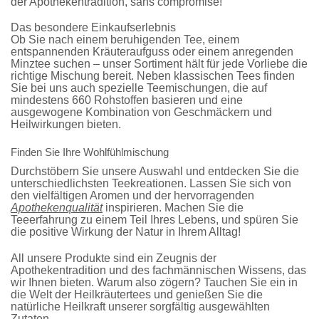
der Apothekentradition
, sans compromise!
Das besondere Einkaufserlebnis
Ob Sie nach einem
beruhigenden Tee
, einem
entspannenden Kräuteraufguss
oder einem
anregenden
Minztee
suchen – unser Sortiment hält für jede Vorliebe die
richtige Mischung bereit. Neben klassischen Tees finden
Sie bei uns auch spezielle Teemischungen, die auf
mindestens 660 Rohstoffen
basieren und eine
ausgewogene Kombination von Geschmäckern und
Heilwirkungen bieten.
Finden Sie Ihre Wohlfühlmischung
Durchstöbern Sie unsere Auswahl und entdecken Sie die
unterschiedlichsten Teekreationen. Lassen Sie sich von
den
vielfältigen Aromen
und der hervorragenden
Apothekenqualität
inspirieren. Machen Sie die
Teeerfahrung zu einem Teil Ihres Lebens, und spüren Sie
die positive Wirkung der Natur in Ihrem Alltag!
All unsere Produkte sind ein Zeugnis der
Apothekentradition
und des fachmännischen Wissens, das
wir Ihnen bieten. Warum also zögern? Tauchen Sie ein in
die Welt der
Heilkräutertees
und genießen Sie die
natürliche Heilkraft unserer sorgfältig ausgewählten
Zutaten.