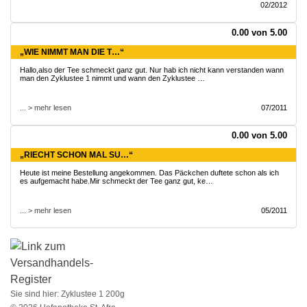
02/2012
0.00 von 5.00
„WIE NIMMT MAN DIE T…“
Hallo,also der Tee schmeckt ganz gut. Nur hab ich nicht kann verstanden wann
man den Zyklustee 1 nimmt und wann den Zyklustee …
... > mehr lesen
07/2011
0.00 von 5.00
„RIECHT SCHON MAL SU…“
Heute ist meine Bestellung angekommen. Das Päckchen duftete schon als ich
es aufgemacht habe.Mir schmeckt der Tee ganz gut, ke…
... > mehr lesen
05/2011
Sie sind hier:
Zyklustee 1 200g