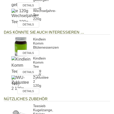
Tee
DETAILS
120g
Wechseljahre-
Tee
220g
DETAILS
DAS KÖNNTE SIE AUCH INTERESSIEREN …
Kindlein
Komm
Blütenessenzen
DETAILS
Kindlein
Komm
Tee
310g
DETAILS
(KIW…
Zyklustee
2
120g
DETAILS
NÜTZLICHES ZUBEHÖR
Teesieb
Kugelzange,