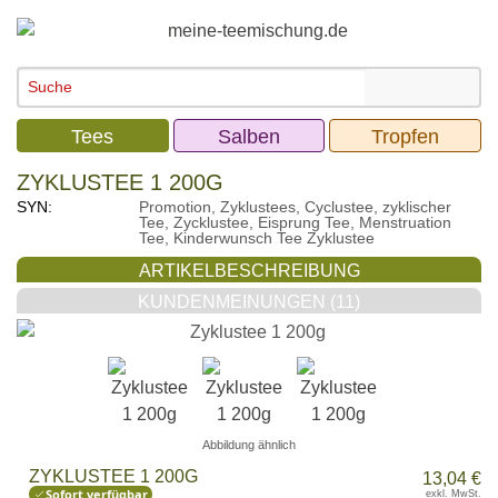
Tees
Salben
Tropfen
ZYKLUSTEE 1 200G
SYN:
Promotion, Zyklustees, Cyclustee, zyklischer
Tee, Zycklustee, Eisprung Tee, Menstruation
Tee, Kinderwunsch Tee Zyklustee
ARTIKELBESCHREIBUNG
KUNDENMEINUNGEN (11)
Abbildung ähnlich
ZYKLUSTEE 1 200G
13,04 €
Sofort verfügbar
exkl. MwSt.