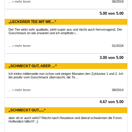
... > mehr lesen
06/2019
5.00 von 5.00
„LECKERER TEE MIT WE…“
Der Tee wirkt sehr qualitativ, sieht super aus und riecht auch hervorragend. Der
Geschmack ist wie erwartet und ich empfinde i…
... > mehr lesen
01/2018
3.00 von 5.00
„SCHMECKT GUT, ABER …“
Ich trinke mittlerweile nun schon seit einigen Monaten den Zyklustee 1 und 2. Ich
bin positiv vom Geschmack überrascht, die Te…
... > mehr lesen
08/2014
4.67 von 5.00
„SCHMECKT GUT......“
aber ob er auch wirkt? Riecht nach Heuwiese und überal schwärmen die Foren.
Hoffentlich hilfts!!!! :;)