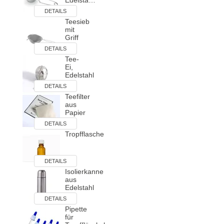
Edelsta…
DETAILS
Teesieb
mit
Griff
DETAILS
Tee-
Ei,
Edelstahl
DETAILS
Teefilter
aus
Papier
DETAILS
Tropfflasche
DETAILS
Isolierkanne
aus
Edelstahl
DETAILS
Pipette
für