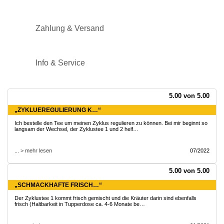
Zahlung & Versand
Info & Service
5.00 von 5.00
„ZYKLUEREGULIERUNG K…“
Ich bestelle den Tee um meinen Zyklus regulieren zu können. Bei mir beginnt so
langsam der Wechsel, der Zyklustee 1 und 2 helf…
... > mehr lesen
07/2022
5.00 von 5.00
„SCHMACKHAFTE FRISCH…“
Der Zyklustee 1 kommt frisch gemischt und die Kräuter darin sind ebenfalls
frisch (Haltbarkeit in Tupperdose ca. 4-6 Monate be…