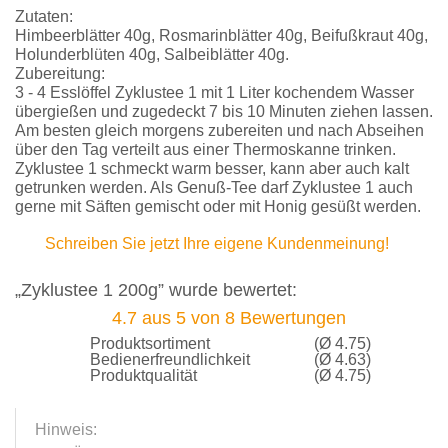
Zutaten:
Himbeerblätter 40g, Rosmarinblätter 40g, Beifußkraut 40g,
Holunderblüten 40g, Salbeiblätter 40g.
Zubereitung:
3 - 4 Esslöffel Zyklustee 1 mit 1 Liter kochendem Wasser
übergießen und zugedeckt 7 bis 10 Minuten ziehen lassen.
Am besten gleich morgens zubereiten und nach Abseihen
über den Tag verteilt aus einer Thermoskanne trinken.
Zyklustee 1 schmeckt warm besser, kann aber auch kalt
getrunken werden. Als Genuß-Tee darf Zyklustee 1 auch
gerne mit Säften gemischt oder mit Honig gesüßt werden.
Schreiben Sie jetzt Ihre eigene Kundenmeinung!
„Zyklustee 1 200g” wurde bewertet:
4.7
aus
5
von
8
Bewertungen
Produktsortiment
(Ø 4.75)
Bedienerfreundlichkeit
(Ø 4.63)
Produktqualität
(Ø 4.75)
Hinweis: