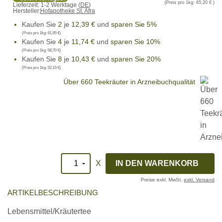
(Preis pro 1kg:
65,20 €
)
Lieferzeit:
1-2 Werktage (
DE
)
Hersteller:
Hofapotheke St. Afra
Kaufen Sie
2
je
12,39 €
und
sparen Sie 5%
(Preis pro 1kg:
61,95 €
)
Kaufen Sie
4
je
11,74 €
und
sparen Sie 10%
(Preis pro 1kg:
58,70 €
)
Kaufen Sie
8
je
10,43 €
und
sparen Sie 20%
(Preis pro 1kg:
52,15 €
)
Über 660 Teekräuter in Arzneibuchqualität
X
Preise exkl. MwSt.
exkl. Versand
ARTIKELBESCHREIBUNG
Lebensmittel/Kräutertee