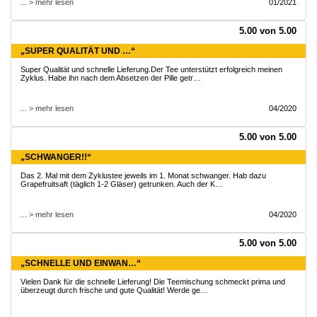
... > mehr lesen
01/2021
5.00 von 5.00
„SUPER QUALITÄT UND …“
Super Qualität und schnelle Lieferung.Der Tee unterstützt erfolgreich meinen
Zyklus. Habe ihn nach dem Absetzen der Pille getr…
... > mehr lesen
04/2020
5.00 von 5.00
„SCHWANGER!!“
Das 2. Mal mit dem Zyklustee jeweils im 1. Monat schwanger. Hab dazu
Grapefruitsaft (täglich 1-2 Gläser) getrunken. Auch der K…
... > mehr lesen
04/2020
5.00 von 5.00
„SCHNELLE UND EINWAN…“
Vielen Dank für die schnelle Lieferung! Die Teemischung schmeckt prima und
überzeugt durch frische und gute Qualität! Werde ge…