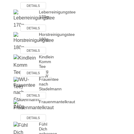
DETAILS
Leberreinigungstee
170g
DETAILS
Horstreinigungstee
180g
DETAILS
Kindlein
Komm
Tee
310g
DETAILS
(KIW…
Frauentee
nach
Stadelmann
2…
DETAILS
Frauenmantelkraut
DETAILS
Fühl
Dich
geborgen