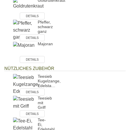
Goldrutenkraut
DETAILS
Pfeffer,
schwarz
ganz
DETAILS
Majoran
DETAILS
NÜTZLICHES ZUBEHÖR
Teesieb
Kugelzange,
Edelsta…
DETAILS
Teesieb
mit
Griff
DETAILS
Tee-
Ei,
Edelstahl