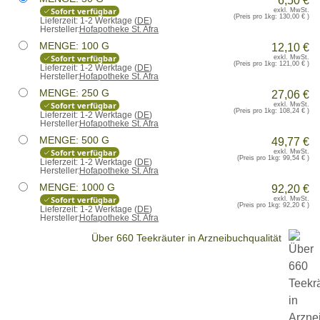
6,50 €
Sofort verfügbar
exkl. MwSt.
(Preis pro 1kg:
130,00 €
)
Lieferzeit:
1-2 Werktage (
DE
)
Hersteller:
Hofapotheke St. Afra
MENGE: 100 G
12,10 €
Sofort verfügbar
exkl. MwSt.
(Preis pro 1kg:
121,00 €
)
Lieferzeit:
1-2 Werktage (
DE
)
Hersteller:
Hofapotheke St. Afra
MENGE: 250 G
27,06 €
Sofort verfügbar
exkl. MwSt.
(Preis pro 1kg:
108,24 €
)
Lieferzeit:
1-2 Werktage (
DE
)
Hersteller:
Hofapotheke St. Afra
MENGE: 500 G
49,77 €
Sofort verfügbar
exkl. MwSt.
(Preis pro 1kg:
99,54 €
)
Lieferzeit:
1-2 Werktage (
DE
)
Hersteller:
Hofapotheke St. Afra
MENGE: 1000 G
92,20 €
Sofort verfügbar
exkl. MwSt.
(Preis pro 1kg:
92,20 €
)
Lieferzeit:
1-2 Werktage (
DE
)
Hersteller:
Hofapotheke St. Afra
Über 660 Teekräuter in Arzneibuchqualität