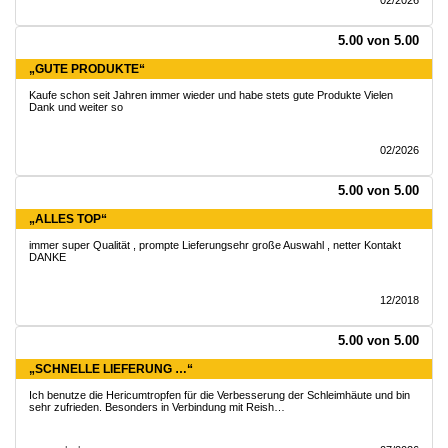
02/2026
5.00 von 5.00
„GUTE PRODUKTE“
Kaufe schon seit Jahren immer wieder und habe stets gute Produkte Vielen
Dank und weiter so
02/2026
5.00 von 5.00
„ALLES TOP“
immer super Qualität , prompte Lieferungsehr große Auswahl , netter Kontakt
DANKE
12/2018
5.00 von 5.00
„SCHNELLE LIEFERUNG …“
Ich benutze die Hericumtropfen für die Verbesserung der Schleimhäute und bin
sehr zufrieden. Besonders in Verbindung mit Reish…