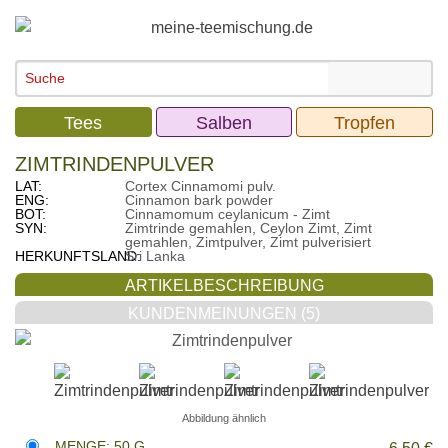
Tees
Salben
Tropfen
ZIMTRINDENPULVER
LAT:
Cortex Cinnamomi pulv.
ENG:
Cinnamon bark powder
BOT:
Cinnamomum ceylanicum - Zimt
SYN:
Zimtrinde gemahlen, Ceylon Zimt, Zimt
gemahlen, Zimtpulver, Zimt pulverisiert
HERKUNFTSLAND:
Sri Lanka
ARTIKELBESCHREIBUNG
KUNDENMEINUNGEN (5)
Abbildung ähnlich
MENGE: 50 G