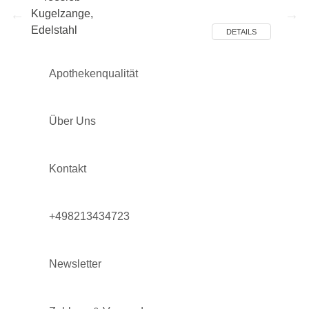
ILS
DETAILS
Apothekenqualität
Über Uns
Kontakt
+498213434723
Newsletter