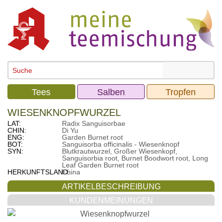
Tees
Salben
Tropfen
WIESENKNOPFWURZEL
LAT:
Radix Sanguisorbae
CHIN:
Di Yu
ENG:
Garden Burnet root
BOT:
Sanguisorba officinalis - Wiesenknopf
SYN:
Blutkrautwurzel, Großer Wiesenkopf,
Sanguisorbia root, Burnet Boodwort root, Long
Leaf Garden Burnet root
HERKUNFTSLAND:
China
ARTIKELBESCHREIBUNG
KUNDENMEINUNGEN