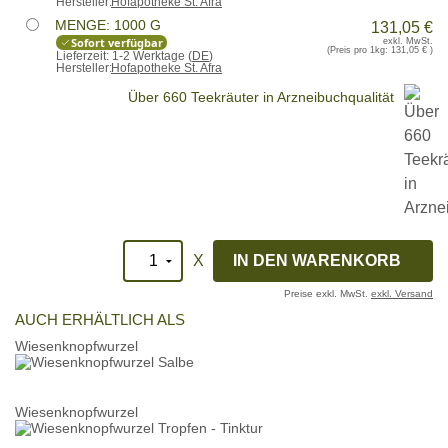
Hersteller:
Hofapotheke St. Afra
MENGE: 1000 G
131,05 €
Sofort verfügbar
exkl. MwSt.
(Preis pro 1kg:
131,05 €
)
Lieferzeit:
1-2 Werktage (
DE
)
Hersteller:
Hofapotheke St. Afra
Über 660 Teekräuter in Arzneibuchqualität
X
Preise exkl. MwSt.
exkl. Versand
AUCH ERHÄLTLICH ALS
Wiesenknopfwurzel
Wiesenknopfwurzel