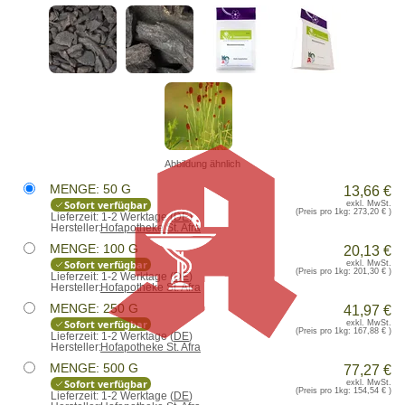
Abbildung ähnlich
MENGE: 50 G
13,66 €
Sofort verfügbar
exkl. MwSt.
(Preis pro 1kg:
273,20 €
)
Lieferzeit:
1-2 Werktage (
DE
)
Hersteller:
Hofapotheke St. Afra
MENGE: 100 G
20,13 €
Sofort verfügbar
exkl. MwSt.
(Preis pro 1kg:
201,30 €
)
Lieferzeit:
1-2 Werktage (
DE
)
Hersteller:
Hofapotheke St. Afra
MENGE: 250 G
41,97 €
Sofort verfügbar
exkl. MwSt.
(Preis pro 1kg:
167,88 €
)
Lieferzeit:
1-2 Werktage (
DE
)
Hersteller:
Hofapotheke St. Afra
MENGE: 500 G
77,27 €
Sofort verfügbar
exkl. MwSt.
(Preis pro 1kg:
154,54 €
)
Lieferzeit:
1-2 Werktage (
DE
)