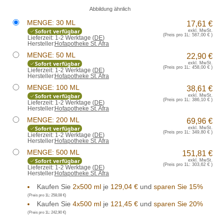
Abbildung ähnlich
MENGE: 30 ML
17,61 €
Sofort verfügbar
exkl. MwSt.
(Preis pro 1L:
587,00 €
)
Lieferzeit:
1-2 Werktage (
DE
)
Hersteller:
Hofapotheke St. Afra
MENGE: 50 ML
22,90 €
Sofort verfügbar
exkl. MwSt.
(Preis pro 1L:
458,00 €
)
Lieferzeit:
1-2 Werktage (
DE
)
Hersteller:
Hofapotheke St. Afra
MENGE: 100 ML
38,61 €
Sofort verfügbar
exkl. MwSt.
(Preis pro 1L:
386,10 €
)
Lieferzeit:
1-2 Werktage (
DE
)
Hersteller:
Hofapotheke St. Afra
MENGE: 200 ML
69,96 €
Sofort verfügbar
exkl. MwSt.
(Preis pro 1L:
349,80 €
)
Lieferzeit:
1-2 Werktage (
DE
)
Hersteller:
Hofapotheke St. Afra
MENGE: 500 ML
151,81 €
Sofort verfügbar
exkl. MwSt.
(Preis pro 1L:
303,62 €
)
Lieferzeit:
1-2 Werktage (
DE
)
Hersteller:
Hofapotheke St. Afra
Kaufen Sie
2x500 ml
je
129,04 €
und
sparen Sie 15%
(Preis pro 1L:
258,08 €
)
Kaufen Sie
4x500 ml
je
121,45 €
und
sparen Sie 20%
(Preis pro 1L:
242,90 €
)