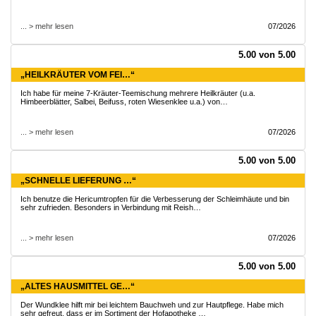
... > mehr lesen
07/2026
5.00 von 5.00
„HEILKRÄUTER VOM FEI…“
Ich habe für meine 7-Kräuter-Teemischung mehrere Heilkräuter (u.a.
Himbeerblätter, Salbei, Beifuss, roten Wiesenklee u.a.) von…
... > mehr lesen
07/2026
5.00 von 5.00
„SCHNELLE LIEFERUNG …“
Ich benutze die Hericumtropfen für die Verbesserung der Schleimhäute und bin
sehr zufrieden. Besonders in Verbindung mit Reish…
... > mehr lesen
07/2026
5.00 von 5.00
„ALTES HAUSMITTEL GE…“
Der Wundklee hilft mir bei leichtem Bauchweh und zur Hautpflege. Habe mich
sehr gefreut, dass er im Sortiment der Hofapotheke …