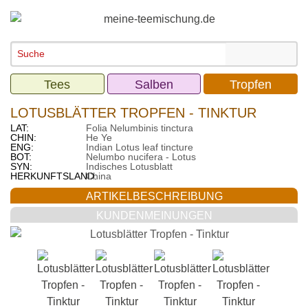
Tees
Salben
Tropfen
LOTUSBLÄTTER TROPFEN - TINKTUR
LAT:
Folia Nelumbinis tinctura
CHIN:
He Ye
ENG:
Indian Lotus leaf tincture
BOT:
Nelumbo nucifera - Lotus
SYN:
Indisches Lotusblatt
HERKUNFTSLAND:
China
ARTIKELBESCHREIBUNG
KUNDENMEINUNGEN