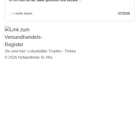
ich im Internet die Salbe gefunden und bestellt …
... > mehr lesen
07/2026
Sie sind hier:
Lotusblätter Tropfen - Tinktur
© 2026 Hofapotheke St. Afra