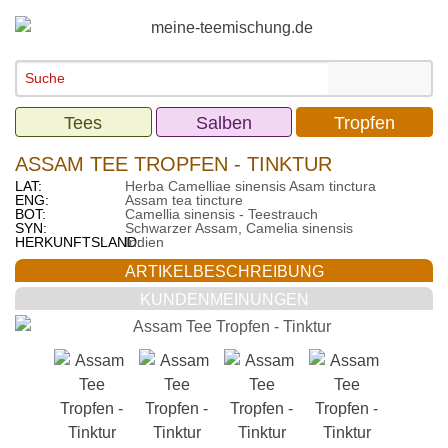
Tees
Salben
Tropfen
ASSAM TEE TROPFEN - TINKTUR
LAT:
Herba Camelliae sinensis Asam tinctura
ENG:
Assam tea tincture
BOT:
Camellia sinensis - Teestrauch
SYN:
Schwarzer Assam, Camelia sinensis
HERKUNFTSLAND:
Indien
ARTIKELBESCHREIBUNG
KUNDENMEINUNGEN