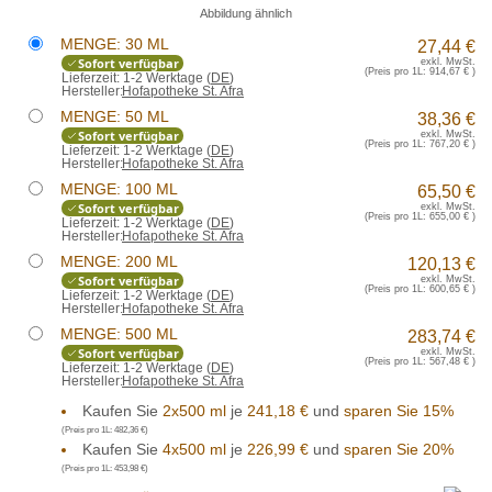
Abbildung ähnlich
MENGE: 30 ML
27,44 €
Sofort verfügbar
exkl. MwSt.
(Preis pro 1L:
914,67 €
)
Lieferzeit:
1-2 Werktage (
DE
)
Hersteller:
Hofapotheke St. Afra
MENGE: 50 ML
38,36 €
Sofort verfügbar
exkl. MwSt.
(Preis pro 1L:
767,20 €
)
Lieferzeit:
1-2 Werktage (
DE
)
Hersteller:
Hofapotheke St. Afra
MENGE: 100 ML
65,50 €
Sofort verfügbar
exkl. MwSt.
(Preis pro 1L:
655,00 €
)
Lieferzeit:
1-2 Werktage (
DE
)
Hersteller:
Hofapotheke St. Afra
MENGE: 200 ML
120,13 €
Sofort verfügbar
exkl. MwSt.
(Preis pro 1L:
600,65 €
)
Lieferzeit:
1-2 Werktage (
DE
)
Hersteller:
Hofapotheke St. Afra
MENGE: 500 ML
283,74 €
Sofort verfügbar
exkl. MwSt.
(Preis pro 1L:
567,48 €
)
Lieferzeit:
1-2 Werktage (
DE
)
Hersteller:
Hofapotheke St. Afra
Kaufen Sie
2x500 ml
je
241,18 €
und
sparen Sie 15%
(Preis pro 1L:
482,36 €
)
Kaufen Sie
4x500 ml
je
226,99 €
und
sparen Sie 20%
(Preis pro 1L:
453,98 €
)