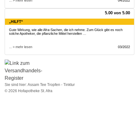
... > mehr lesen
04/2022
5.00 von 5.00
„HILFT“
Gute Wirkung, wie alle Afra-Sachen, die ich nehme. Zum Glück gibt es noch
solche Apotheker, die pflanzliche Mittel herstellen …
... > mehr lesen
03/2022
Sie sind hier:
Assam Tee Tropfen - Tinktur
© 2026 Hofapotheke St. Afra