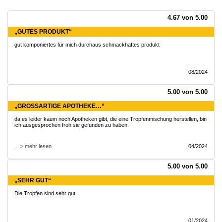
4.67 von 5.00
„GUTES PRODUKT“
gut komponiertes für mich durchaus schmackhaftes produkt
08/2024
5.00 von 5.00
„GROSSARTIGE APOTHEKE…“
da es leider kaum noch Apotheken gibt, die eine Tropfenmischung herstellen, bin
ich ausgesprochen froh sie gefunden zu haben.
... > mehr lesen
04/2024
5.00 von 5.00
„SEHR GUT“
Die Tropfen sind sehr gut.
01/2024