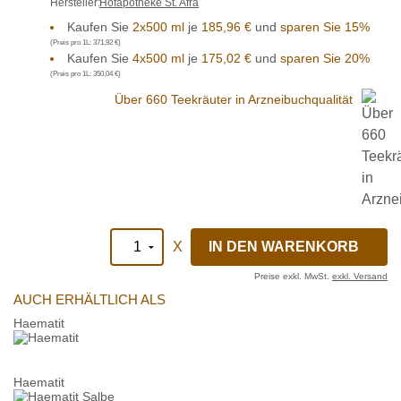
Hersteller:
Hofapotheke St. Afra
Kaufen Sie
2x500 ml
je
185,96 €
und
sparen Sie 15%
(Preis pro 1L:
371,92 €
)
Kaufen Sie
4x500 ml
je
175,02 €
und
sparen Sie 20%
(Preis pro 1L:
350,04 €
)
Über 660 Teekräuter in Arzneibuchqualität
X
Preise exkl. MwSt.
exkl. Versand
AUCH ERHÄLTLICH ALS
Haematit
Haematit