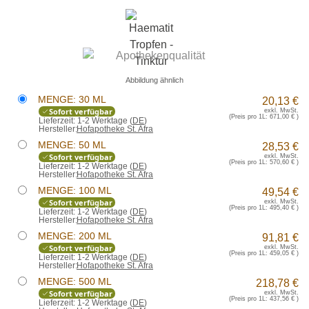
Abbildung ähnlich
MENGE: 30 ML
20,13 €
Sofort verfügbar
exkl. MwSt.
(Preis pro 1L:
671,00 €
)
Lieferzeit:
1-2 Werktage (
DE
)
Hersteller:
Hofapotheke St. Afra
MENGE: 50 ML
28,53 €
Sofort verfügbar
exkl. MwSt.
(Preis pro 1L:
570,60 €
)
Lieferzeit:
1-2 Werktage (
DE
)
Hersteller:
Hofapotheke St. Afra
MENGE: 100 ML
49,54 €
Sofort verfügbar
exkl. MwSt.
(Preis pro 1L:
495,40 €
)
Lieferzeit:
1-2 Werktage (
DE
)
Hersteller:
Hofapotheke St. Afra
MENGE: 200 ML
91,81 €
Sofort verfügbar
exkl. MwSt.
(Preis pro 1L:
459,05 €
)
Lieferzeit:
1-2 Werktage (
DE
)
Hersteller:
Hofapotheke St. Afra
MENGE: 500 ML
218,78 €
Sofort verfügbar
exkl. MwSt.
(Preis pro 1L:
437,56 €
)
Lieferzeit:
1-2 Werktage (
DE
)