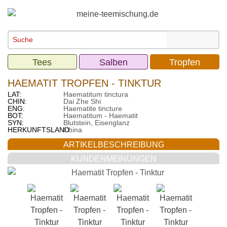
Tees
Salben
Tropfen
HAEMATIT TROPFEN - TINKTUR
LAT:
Haematitum tinctura
CHIN:
Dai Zhe Shi
ENG:
Haematite tincture
BOT:
Haematitum - Haematit
SYN:
Blutstein, Eisenglanz
HERKUNFTSLAND:
China
ARTIKELBESCHREIBUNG
KUNDENMEINUNGEN