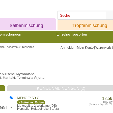
Meine
Meine
Salbenmischung
Tropfenmischung
emischungen
Einzelne Teesorten
»
elne Teesorten
Teesorten
Anmelden
|
Mein Konto
|
Warenkorb (
hebulische Myrobalane
 Haritaki, Terminalia Arjuna
KUNDENMEINUNGEN (2)
MENGE: 50 G
12,56
Sofort verfügbar
exkl. Mw
(Preis pro 1kg:
251,20 
Lieferzeit:
1-2 Werktage (
DE
)
Hersteller:
Hofapotheke St. Afra