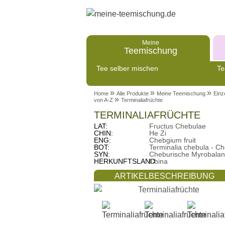
Meine
Teemischung
Tee selber mischen
Te
»
»
»
Home
Alle Produkte
Meine Teemischung
Einz
»
von A-Z
Terminaliafrüchte
TERMINALIAFRÜCHTE
LAT:
Fructus Chebulae
CHIN:
He Zi
ENG:
Chebgium fruit
BOT:
Terminalia chebula - C
SYN:
Cheburische Myrobalani,
HERKUNFTSLAND:
China
ARTIKELBESCHREIBUNG