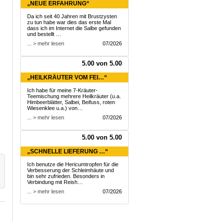
„NEUE ERFAHRUNG“
Da ich seit 40 Jahren mit Brustzysten
zu tun habe war dies das erste Mal
dass ich im Internet die Salbe gefunden
und bestellt …
... > mehr lesen
07/2026
5.00 von 5.00
„HEILKRÄUTER VOM FEI…“
Ich habe für meine 7-Kräuter-
Teemischung mehrere Heilkräuter (u.a.
Himbeerblätter, Salbei, Beifuss, roten
Wiesenklee u.a.) von…
... > mehr lesen
07/2026
5.00 von 5.00
„SCHNELLE LIEFERUNG …“
Ich benutze die Hericumtropfen für die
Verbesserung der Schleimhäute und
bin sehr zufrieden. Besonders in
Verbindung mit Reish…
... > mehr lesen
07/2026