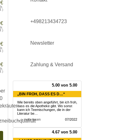
 €
St.
€
)
+498213434723
 €
St.
€
)
Newsletter
 €
St.
€
)
 €
Zahlung & Versand
St.
€
)
5.00 von 5.00
„BIN FROH, DASS ES D…“
Wie bereits oben angeführt, bin ich froh,
dass es die Apotheke gibt. Wo sonst
kann ich Teemischungen, die in der
Literatur be…
... > mehr lesen
07/2022
4.67 von 5.00