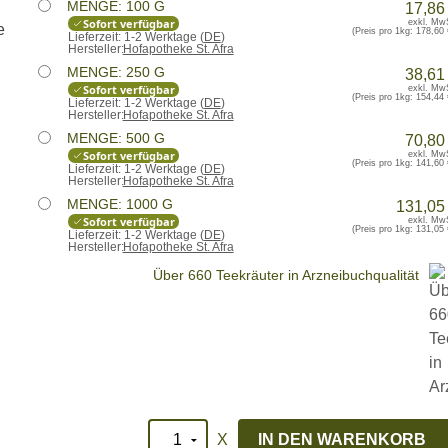
MENGE: 100 G
17,86
Sofort verfügbar
exkl. Mw
(Preis pro 1kg:
178,60 
Lieferzeit:
1-2 Werktage (
DE
)
Hersteller:
Hofapotheke St. Afra
MENGE: 250 G
38,61
Sofort verfügbar
exkl. Mw
(Preis pro 1kg:
154,44 
Lieferzeit:
1-2 Werktage (
DE
)
Hersteller:
Hofapotheke St. Afra
MENGE: 500 G
70,80
Sofort verfügbar
exkl. Mw
(Preis pro 1kg:
141,60 
Lieferzeit:
1-2 Werktage (
DE
)
Hersteller:
Hofapotheke St. Afra
MENGE: 1000 G
131,05
Sofort verfügbar
exkl. Mw
(Preis pro 1kg:
131,05 
Lieferzeit:
1-2 Werktage (
DE
)
Hersteller:
Hofapotheke St. Afra
Über 660 Teekräuter in Arzneibuchqualität
X