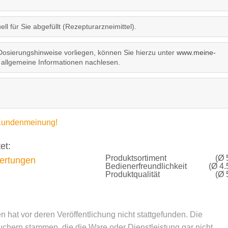
ll für Sie abgefüllt (Rezepturarzneimittel).
Dosierungshinweise vorliegen, können Sie hierzu unter
www.meine-
allgemeine Informationen nachlesen.
e Kundenmeinung!
et:
Produktsortiment
(Ø 
rtungen
Bedienerfreundlichkeit
(Ø 4.
Produktqualität
(Ø 
hat vor deren Veröffentlichung nicht stattgefunden. Die
hern stammen, die die Ware oder Dienstleistung gar nicht