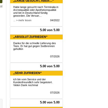
„LANGE GESUCHT, ABER…“
and
Habe lange gesucht nach Terminalia in
Arzneiqualität oder Apothekenqualität
und bin in Deutschland fündig
geworden. Die Versan…
... > mehr lesen
04/2022
5.00 von 5.00
„ABSOLUT ZUFRIEDEN“
Danke für die schnelle Lieferung des
Tees. Er hat gut gegen Sodbrennen
geholfen
07/2026
5.00 von 5.00
„SEHR ZUFRIEDEN“
ich bin vom Service und der
Kundenfreundlich sehr begeistert.
Vielen Dank nochmal
07/2026
5.00 von 5.00