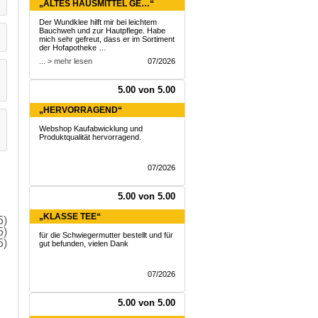
„ALTES HAUSMITTEL GE…“
Der Wundklee hilft mir bei leichtem
Bauchweh und zur Hautpflege. Habe
mich sehr gefreut, dass er im Sortiment
der Hofapotheke …
... > mehr lesen
07/2026
5.00 von 5.00
„HERVORRAGEND“
Webshop Kaufabwicklung und
Produktqualität hervorragend.
07/2026
5.00 von 5.00
„KLASSE TEE“
5)
5)
für die Schwiegermutter bestellt und für
5)
gut befunden, vielen Dank
07/2026
5.00 von 5.00