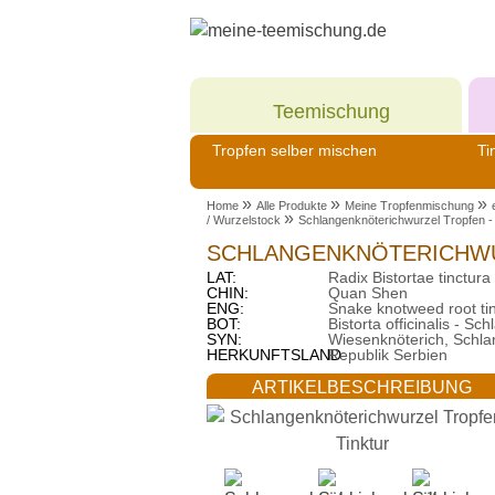
Meine
Teemischung
Tropfen selber mischen
Ti
»
»
»
Home
Alle Produkte
Meine Tropfenmischung
»
/ Wurzelstock
Schlangenknöterichwurzel Tropfen - 
SCHLANGENKNÖTERICHWU
LAT:
Radix Bistortae tinctura
CHIN:
Quan Shen
ENG:
Snake knotweed root ti
BOT:
Bistorta officinalis - S
SYN:
Wiesenknöterich, Schla
HERKUNFTSLAND:
Republik Serbien
ARTIKELBESCHREIBUNG