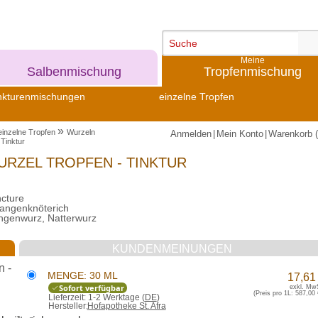
Meine
Meine
Salbenmischung
Tropfenmischung
nkturenmischungen
einzelne Tropfen
»
einzelne Tropfen
Wurzeln
Anmelden
|
Mein Konto
|
Warenkorb (
Tinktur
RZEL TROPFEN - TINKTUR
ncture
chlangenknöterich
ngenwurz, Natterwurz
KUNDENMEINUNGEN
MENGE: 30 ML
17,61
Sofort verfügbar
exkl. Mw
(Preis pro 1L:
587,00 
Lieferzeit:
1-2 Werktage (
DE
)
Hersteller:
Hofapotheke St. Afra