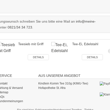
ngswunsch schreiben Sie uns bitte eine Mail an
info@meine-
unter
0821/34 34 723
.
Teesieb mit Griff
Tee-Ei, Edelstahl
DETAILS
DETAILS
ERVICE
AUS UNSEREM ANGEBOT
ontakt
Kindlein Komm Tee 310g (KIWU-Tee)
ahlung & Versand
Hofapotheke St. Afra
itemap
AQs
undenmeinungen