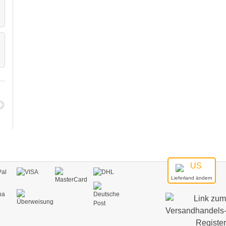
Teefilter aus Papier
Tropfflasche
DETAILS
DETAILS
Lieferland ändern