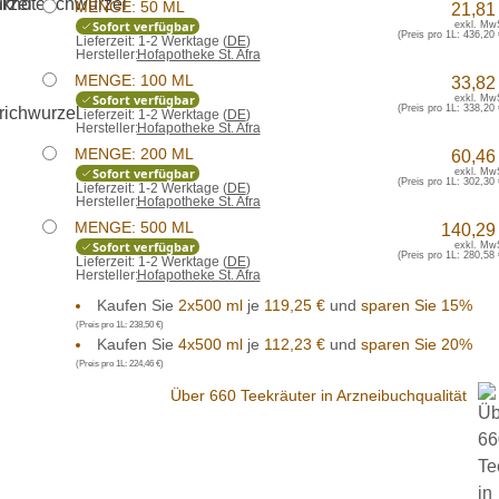
MENGE: 50 ML
21,81
Sofort verfügbar
exkl. Mw
(Preis pro 1L:
436,20 
Lieferzeit:
1-2 Werktage (
DE
)
Hersteller:
Hofapotheke St. Afra
MENGE: 100 ML
33,82
Sofort verfügbar
exkl. Mw
(Preis pro 1L:
338,20 
Lieferzeit:
1-2 Werktage (
DE
)
Hersteller:
Hofapotheke St. Afra
MENGE: 200 ML
60,46
Sofort verfügbar
exkl. Mw
(Preis pro 1L:
302,30 
Lieferzeit:
1-2 Werktage (
DE
)
Hersteller:
Hofapotheke St. Afra
MENGE: 500 ML
140,29
Sofort verfügbar
exkl. Mw
(Preis pro 1L:
280,58 
Lieferzeit:
1-2 Werktage (
DE
)
Hersteller:
Hofapotheke St. Afra
Kaufen Sie
2x500 ml
je
119,25 €
und
sparen Sie 15%
(Preis pro 1L:
238,50 €
)
Kaufen Sie
4x500 ml
je
112,23 €
und
sparen Sie 20%
(Preis pro 1L:
224,46 €
)
Über 660 Teekräuter in Arzneibuchqualität