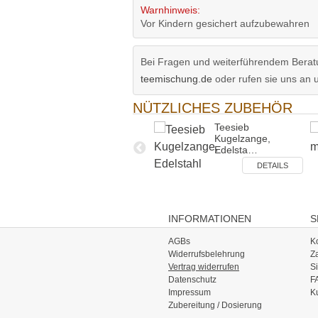
Warnhinweis:
Vor Kindern gesichert aufzubewahren
Bei Fragen und weiterführendem Beratu
teemischung.de
oder rufen sie uns an 
NÜTZLICHES ZUBEHÖR
Sprühaufsatz für
Teesieb
Tropffläsc…
Kugelzange,
Edelsta…
DETAILS
DETAILS
INFORMATIONEN
S
AGBs
K
Widerrufsbelehrung
Z
Vertrag widerrufen
S
Datenschutz
F
Impressum
K
Zubereitung / Dosierung