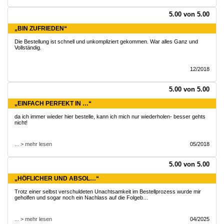
5.00 von 5.00
„BIN ZUFRIEDEN“
Die Bestellung ist schnell und unkompliziert gekommen. War alles Ganz und
Vollständig.
12/2018
5.00 von 5.00
„EINFACH PERFEKT IN …“
da ich immer wieder hier bestelle, kann ich mich nur wiederholen- besser gehts
nicht!
... > mehr lesen
05/2018
5.00 von 5.00
„HÖFLICHER UND ABSOL…“
Trotz einer selbst verschuldeten Unachtsamkeit im Bestellprozess wurde mir
geholfen und sogar noch ein Nachlass auf die Folgeb…
... > mehr lesen
04/2025