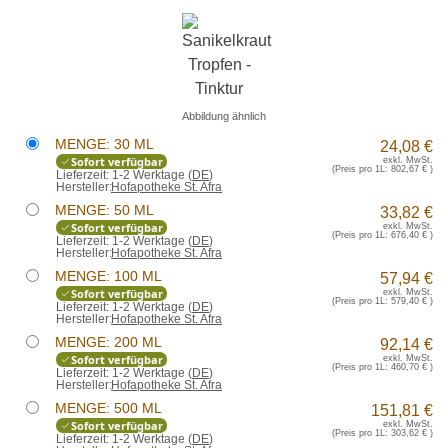
Abbildung ähnlich
MENGE: 30 ML
24,08 €
Sofort verfügbar
exkl. MwSt.
(Preis pro 1L:
802,67 €
)
Lieferzeit:
1-2 Werktage (
DE
)
Hersteller:
Hofapotheke St. Afra
MENGE: 50 ML
33,82 €
Sofort verfügbar
exkl. MwSt.
(Preis pro 1L:
676,40 €
)
Lieferzeit:
1-2 Werktage (
DE
)
Hersteller:
Hofapotheke St. Afra
MENGE: 100 ML
57,94 €
Sofort verfügbar
exkl. MwSt.
(Preis pro 1L:
579,40 €
)
Lieferzeit:
1-2 Werktage (
DE
)
Hersteller:
Hofapotheke St. Afra
MENGE: 200 ML
92,14 €
Sofort verfügbar
exkl. MwSt.
(Preis pro 1L:
460,70 €
)
Lieferzeit:
1-2 Werktage (
DE
)
Hersteller:
Hofapotheke St. Afra
MENGE: 500 ML
151,81 €
Sofort verfügbar
exkl. MwSt.
(Preis pro 1L:
303,62 €
)
Lieferzeit:
1-2 Werktage (
DE
)