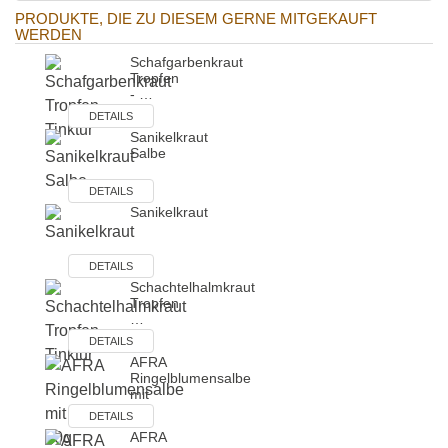
PRODUKTE, DIE ZU DIESEM GERNE MITGEKAUFT
WERDEN
Schafgarbenkraut
Tropfen
- …
DETAILS
Sanikelkraut
Salbe
DETAILS
Sanikelkraut
DETAILS
Schachtelhalmkraut
Tropfen
…
DETAILS
AFRA
Ringelblumensalbe
mit
…
DETAILS
AFRA