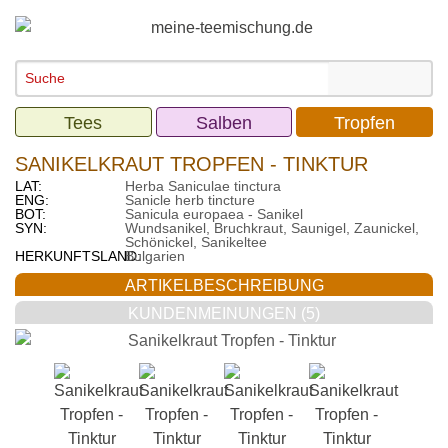
Tees
Salben
Tropfen
SANIKELKRAUT TROPFEN - TINKTUR
LAT:
Herba Saniculae tinctura
ENG:
Sanicle herb tincture
BOT:
Sanicula europaea - Sanikel
SYN:
Wundsanikel, Bruchkraut, Saunigel, Zaunickel,
Schönickel, Sanikeltee
HERKUNFTSLAND:
Bulgarien
ARTIKELBESCHREIBUNG
KUNDENMEINUNGEN (5)