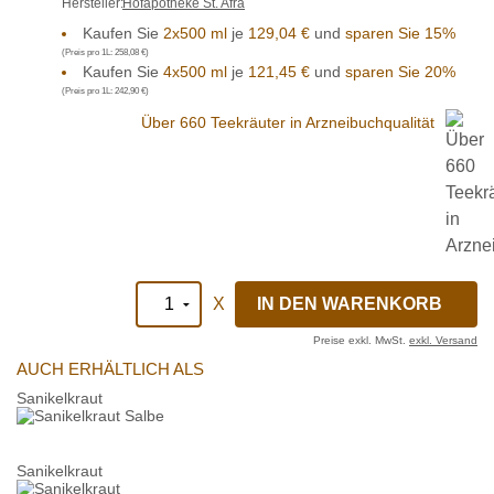
Hersteller:
Hofapotheke St. Afra
Kaufen Sie
2x500 ml
je
129,04 €
und
sparen Sie 15%
(Preis pro 1L:
258,08 €
)
Kaufen Sie
4x500 ml
je
121,45 €
und
sparen Sie 20%
(Preis pro 1L:
242,90 €
)
Über 660 Teekräuter in Arzneibuchqualität
X
Preise exkl. MwSt.
exkl. Versand
AUCH ERHÄLTLICH ALS
Sanikelkraut
Sanikelkraut