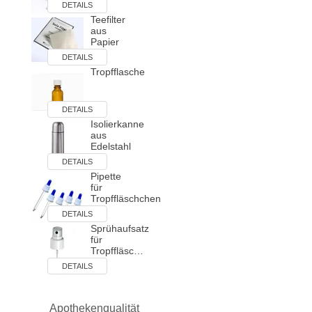
DETAILS
Teefilter
aus
Papier
DETAILS
Tropfflasche
DETAILS
Isolierkanne
aus
Edelstahl
DETAILS
Pipette
für
Tropffläschchen
DETAILS
Sprühaufsatz
für
Tropffläsc…
DETAILS
Apothekenqualität