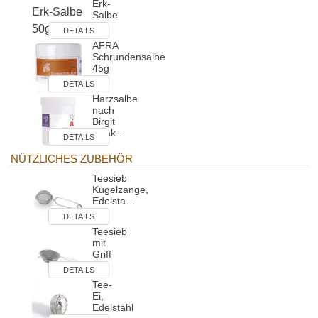
Erk-
Salbe
50g
DETAILS
AFRA
Schrundensalbe
45g
DETAILS
Harzsalbe
nach
Birgit
Strak…
DETAILS
NÜTZLICHES ZUBEHÖR
Teesieb
Kugelzange,
Edelsta…
DETAILS
Teesieb
mit
Griff
DETAILS
Tee-
Ei,
Edelstahl