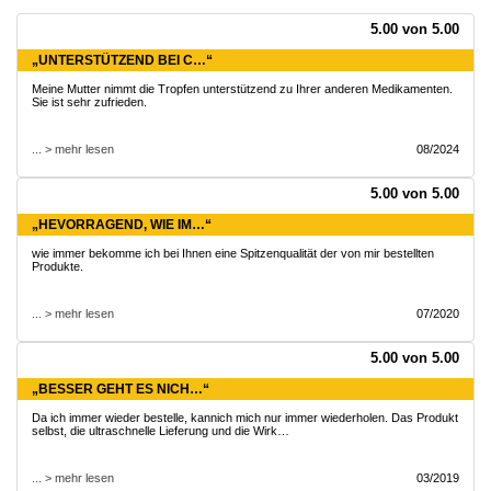
5.00 von 5.00
„UNTERSTÜTZEND BEI C…“
Meine Mutter nimmt die Tropfen unterstützend zu Ihrer anderen Medikamenten.
Sie ist sehr zufrieden.
... > mehr lesen
08/2024
5.00 von 5.00
„HEVORRAGEND, WIE IM…“
wie immer bekomme ich bei Ihnen eine Spitzenqualität der von mir bestellten
Produkte.
... > mehr lesen
07/2020
5.00 von 5.00
„BESSER GEHT ES NICH…“
Da ich immer wieder bestelle, kannich mich nur immer wiederholen. Das Produkt
selbst, die ultraschnelle Lieferung und die Wirk…
... > mehr lesen
03/2019