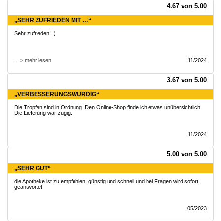
4.67 von 5.00
„SEHR ZUFRIEDEN MIT …“
Sehr zufrieden! :)
... > mehr lesen
11/2024
3.67 von 5.00
„VERBESSERUNGSWÜRDIG“
Die Tropfen sind in Ordnung. Den Online-Shop finde ich etwas unübersichtlich.
Die Lieferung war zügig.
11/2024
5.00 von 5.00
„SEHR GUT“
die Apotheke ist zu empfehlen, günstig und schnell und bei Fragen wird sofort
geantwortet
05/2023