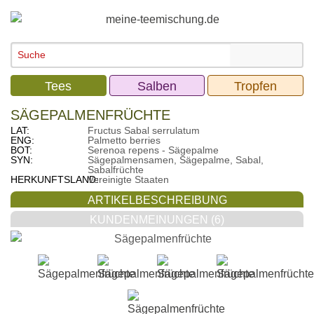
Tees
Salben
Tropfen
SÄGEPALMENFRÜCHTE
LAT:
Fructus Sabal serrulatum
ENG:
Palmetto berries
BOT:
Serenoa repens - Sägepalme
SYN:
Sägepalmensamen, Sägepalme, Sabal,
Sabalfrüchte
HERKUNFTSLAND:
Vereinigte Staaten
ARTIKELBESCHREIBUNG
KUNDENMEINUNGEN (6)