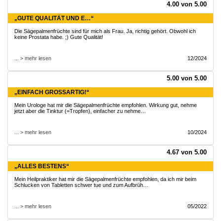
4.00 von 5.00
„GUTE QUALITÄT UND E…“
Die Sägepalmenfrüchte sind für mich als Frau. Ja, richtig gehört. Obwohl ich
keine Prostata habe. ;) Gute Qualität!
... > mehr lesen
12/2024
5.00 von 5.00
„EINFACH GROSSARTIG!“
Mein Urologe hat mir die Sägepalmenfrüchte empfohlen. Wirkung gut, nehme
jetzt aber die Tinktur (=Tropfen), einfacher zu nehme…
... > mehr lesen
10/2024
4.67 von 5.00
„ALLES BESTENS“
Mein Heilpraktiker hat mir die Sägepalmenfrüchte empfohlen, da ich mir beim
Schlucken von Tabletten schwer tue und zum Aufbrüh…
... > mehr lesen
05/2022