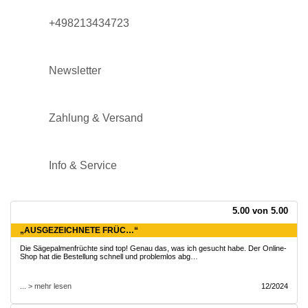
+498213434723
Newsletter
Zahlung & Versand
Info & Service
5.00 von 5.00
„AUSGEZEICHNETE FRÜC…“
Die Sägepalmenfrüchte sind top! Genau das, was ich gesucht habe. Der Online-
Shop hat die Bestellung schnell und problemlos abg…
... > mehr lesen
12/2024