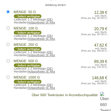
Abbildung ähnlich
MENGE: 50 G
12,38 €
Sofort verfügbar
exkl. MwSt.
(Preis pro 1kg:
247,60 €
)
Lieferzeit:
1-2 Werktage (
DE
)
Hersteller:
Hofapotheke St. Afra
MENGE: 100 G
20,79 €
Sofort verfügbar
exkl. MwSt.
(Preis pro 1kg:
207,90 €
)
Lieferzeit:
1-2 Werktage (
DE
)
Hersteller:
Hofapotheke St. Afra
MENGE: 250 G
47,62 €
Sofort verfügbar
exkl. MwSt.
(Preis pro 1kg:
190,48 €
)
Lieferzeit:
1-2 Werktage (
DE
)
Hersteller:
Hofapotheke St. Afra
MENGE: 500 G
89,39 €
Sofort verfügbar
exkl. MwSt.
(Preis pro 1kg:
178,78 €
)
Lieferzeit:
1-2 Werktage (
DE
)
Hersteller:
Hofapotheke St. Afra
MENGE: 1000 G
146,68 €
Sofort verfügbar
exkl. MwSt.
(Preis pro 1kg:
146,68 €
)
Lieferzeit:
1-2 Werktage (
DE
)
Hersteller:
Hofapotheke St. Afra
Über 660 Teekräuter in Arzneibuchqualität