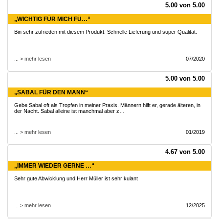
5.00 von 5.00
„WICHTIG FÜR MICH FÜ…“
Bin sehr zufrieden mit diesem Produkt. Schnelle Lieferung und super Qualität.
... > mehr lesen
07/2020
5.00 von 5.00
„SABAL FÜR DEN MANN“
Gebe Sabal oft als Tropfen in meiner Praxis. Männern hilft er, gerade älteren, in
der Nacht. Sabal alleine ist manchmal aber z…
... > mehr lesen
01/2019
4.67 von 5.00
„IMMER WIEDER GERNE …“
Sehr gute Abwicklung und Herr Müller ist sehr kulant
... > mehr lesen
12/2025