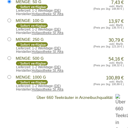
MENGE: 50 G
7,43 €
Sofort verfügbar
exkl. MwSt.
(Preis pro 1kg:
148,60 €
)
Lieferzeit:
1-2 Werktage (
DE
)
Hersteller:
Hofapotheke St. Afra
MENGE: 100 G
13,97 €
Sofort verfügbar
exkl. MwSt.
(Preis pro 1kg:
139,70 €
)
Lieferzeit:
1-2 Werktage (
DE
)
Hersteller:
Hofapotheke St. Afra
MENGE: 250 G
30,79 €
Sofort verfügbar
exkl. MwSt.
(Preis pro 1kg:
123,16 €
)
Lieferzeit:
1-2 Werktage (
DE
)
Hersteller:
Hofapotheke St. Afra
MENGE: 500 G
54,16 €
Sofort verfügbar
exkl. MwSt.
(Preis pro 1kg:
108,32 €
)
Lieferzeit:
1-2 Werktage (
DE
)
Hersteller:
Hofapotheke St. Afra
MENGE: 1000 G
100,89 €
Sofort verfügbar
exkl. MwSt.
(Preis pro 1kg:
100,89 €
)
Lieferzeit:
1-2 Werktage (
DE
)
Hersteller:
Hofapotheke St. Afra
Über 660 Teekräuter in Arzneibuchqualität