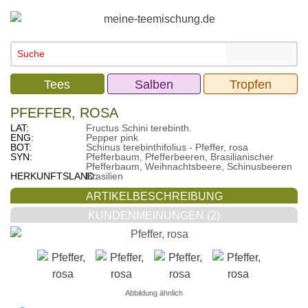
Tees
Salben
Tropfen
PFEFFER, ROSA
LAT:
Fructus Schini terebinth.
ENG:
Pepper pink
BOT:
Schinus terebinthifolius - Pfeffer, rosa
SYN:
Pfefferbaum, Pfefferbeeren, Brasilianischer
Pfefferbaum, Weihnachtsbeere, Schinusbeeren
HERKUNFTSLAND:
Brasilien
ARTIKELBESCHREIBUNG
KUNDENMEINUNGEN (2)
Abbildung ähnlich