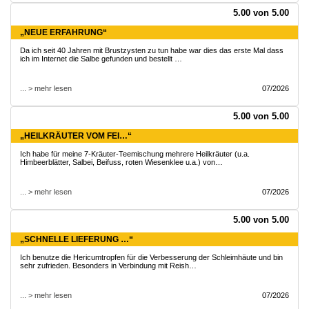
5.00 von 5.00
„NEUE ERFAHRUNG“
Da ich seit 40 Jahren mit Brustzysten zu tun habe war dies das erste Mal dass
ich im Internet die Salbe gefunden und bestellt …
... > mehr lesen
07/2026
5.00 von 5.00
„HEILKRÄUTER VOM FEI…“
Ich habe für meine 7-Kräuter-Teemischung mehrere Heilkräuter (u.a.
Himbeerblätter, Salbei, Beifuss, roten Wiesenklee u.a.) von…
... > mehr lesen
07/2026
5.00 von 5.00
„SCHNELLE LIEFERUNG …“
Ich benutze die Hericumtropfen für die Verbesserung der Schleimhäute und bin
sehr zufrieden. Besonders in Verbindung mit Reish…
... > mehr lesen
07/2026