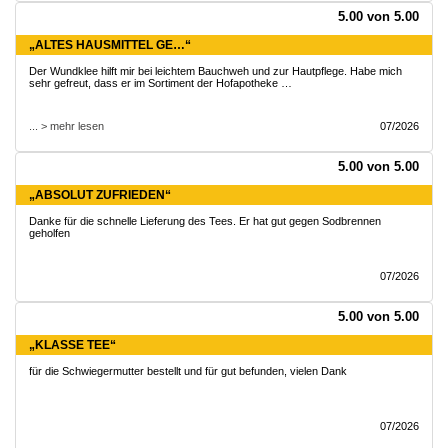
5.00 von 5.00
„ALTES HAUSMITTEL GE…“
Der Wundklee hilft mir bei leichtem Bauchweh und zur Hautpflege. Habe mich
sehr gefreut, dass er im Sortiment der Hofapotheke …
... > mehr lesen
07/2026
5.00 von 5.00
„ABSOLUT ZUFRIEDEN“
Danke für die schnelle Lieferung des Tees. Er hat gut gegen Sodbrennen
geholfen
07/2026
5.00 von 5.00
„KLASSE TEE“
für die Schwiegermutter bestellt und für gut befunden, vielen Dank
07/2026