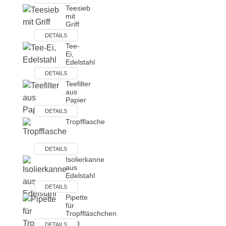
Teesieb
mit
Griff
DETAILS
Tee-
Ei,
Edelstahl
DETAILS
Teefilter
aus
Papier
DETAILS
Tropfflasche
DETAILS
Isolierkanne
aus
Edelstahl
DETAILS
Pipette
für
Tropffläschchen
DETAILS