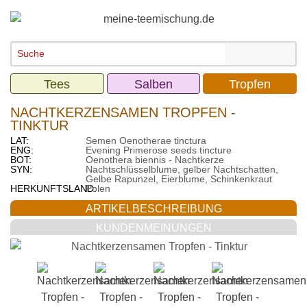
Tees
Salben
Tropfen
NACHTKERZENSAMEN TROPFEN -
TINKTUR
LAT:
Semen Oenotherae tinctura
ENG:
Evening Primerose seeds tincture
BOT:
Oenothera biennis - Nachtkerze
SYN:
Nachtschlüsselblume, gelber Nachtschatten,
Gelbe Rapunzel, Eierblume, Schinkenkraut
HERKUNFTSLAND:
Polen
ARTIKELBESCHREIBUNG
KUNDENMEINUNGEN