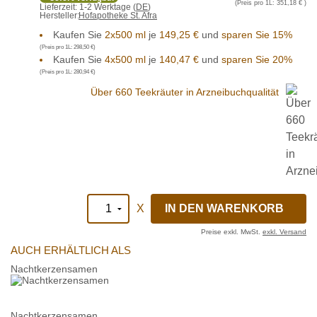
(Preis pro 1L:
351,18 €
)
Lieferzeit:
1-2 Werktage (
DE
)
Hersteller:
Hofapotheke St. Afra
Kaufen Sie
2x500 ml
je
149,25 €
und
sparen Sie 15%
(Preis pro 1L:
298,50 €
)
Kaufen Sie
4x500 ml
je
140,47 €
und
sparen Sie 20%
(Preis pro 1L:
280,94 €
)
Über 660 Teekräuter in Arzneibuchqualität
X
Preise exkl. MwSt.
exkl. Versand
AUCH ERHÄLTLICH ALS
Nachtkerzensamen
Nachtkerzensamen