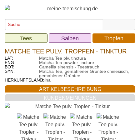
Tees
Salben
Tropfen
MATCHE TEE PULV. TROPFEN - TINKTUR
LAT:
Matcha Tee plv. tinctura
ENG:
Matcha Tea powder tincture
BOT:
Camellia sinensis - Teestrauch
SYN:
Matcha Tee, gemahlener Grüntee chinesisch,
gemahlener Grüntee
HERKUNFTSLAND:
China
ARTIKELBESCHREIBUNG
KUNDENMEINUNGEN