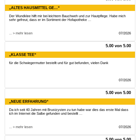
„ALTES HAUSMITTEL GE…“
Der Wundklee hilft mir bei leichtem Bauchweh und zur Hautpflege. Habe mich
sehr gefreut, dass er im Sortiment der Hofapotheke …
... > mehr lesen
07/2026
5.00 von 5.00
„KLASSE TEE“
für die Schwiegermutter bestellt und für gut befunden, vielen Dank
07/2026
5.00 von 5.00
„NEUE ERFAHRUNG“
Da ich seit 40 Jahren mit Brustzysten zu tun habe war dies das erste Mal dass
ich im Internet die Salbe gefunden und bestellt …
... > mehr lesen
07/2026
5.00 von 5.00