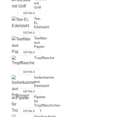
mit
Griff
DETAILS
Tee-
Ei,
Edelstahl
DETAILS
Teefilter
aus
Papier
DETAILS
Tropfflasche
DETAILS
Isolierkanne
aus
Edelstahl
DETAILS
Pipette
für
Tropffläschchen
DETAILS
Sprühaufsatz