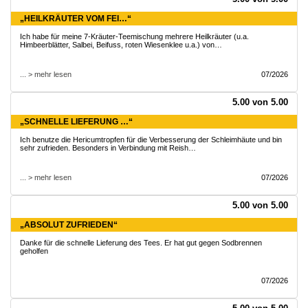
„HEILKRÄUTER VOM FEI…“
Ich habe für meine 7-Kräuter-Teemischung mehrere Heilkräuter (u.a.
Himbeerblätter, Salbei, Beifuss, roten Wiesenklee u.a.) von…
... > mehr lesen
07/2026
5.00 von 5.00
„SCHNELLE LIEFERUNG …“
Ich benutze die Hericumtropfen für die Verbesserung der Schleimhäute und bin
sehr zufrieden. Besonders in Verbindung mit Reish…
... > mehr lesen
07/2026
5.00 von 5.00
„ABSOLUT ZUFRIEDEN“
Danke für die schnelle Lieferung des Tees. Er hat gut gegen Sodbrennen
geholfen
07/2026