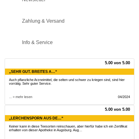
Zahlung & Versand
Info & Service
5.00 von 5.00
„SEHR GUT. BREITES A…“
Auch pflanzliche Arzneimittel, die selten und schwer zu kriegen sind, sind hier
vorrätig. Sehr guter Service.
... > mehr lesen
04/2024
5.00 von 5.00
„LERCHENSPORN AUS DE…“
Keiner kann in diese Teesorten reinschauen, aber hierfür habe ich ein Zertifikat
erhalten von dieser Apotheke in Augsburg. Aug…