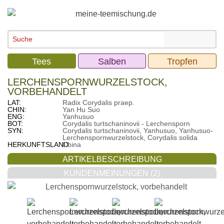
Tees
Salben
Tropfen
LERCHENSPORNWURZELSTOCK,
VORBEHANDELT
LAT:
Radix Corydalis praep.
CHIN:
Yan Hu Suo
ENG:
Yanhusuo
BOT:
Corydalis turtschaninovii - Lerchensporn
SYN:
Corydalis turtschaninovii, Yanhusuo, Yanhusuo-
Lerchenspornwurzelstock, Corydalis solida
HERKUNFTSLAND:
China
ARTIKELBESCHREIBUNG
KUNDENMEINUNGEN (2)