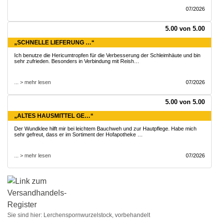
07/2026
5.00 von 5.00
„SCHNELLE LIEFERUNG …“
Ich benutze die Hericumtropfen für die Verbesserung der Schleimhäute und bin
sehr zufrieden. Besonders in Verbindung mit Reish…
... > mehr lesen
07/2026
5.00 von 5.00
„ALTES HAUSMITTEL GE…“
Der Wundklee hilft mir bei leichtem Bauchweh und zur Hautpflege. Habe mich
sehr gefreut, dass er im Sortiment der Hofapotheke …
... > mehr lesen
07/2026
Sie sind hier:
Lerchenspornwurzelstock, vorbehandelt