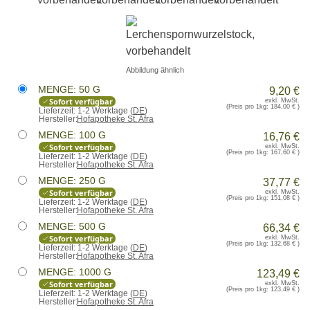
Abbildung ähnlich
MENGE: 50 G
9,20 €
Sofort verfügbar
exkl. MwSt.
(Preis pro 1kg:
184,00 €
)
Lieferzeit:
1-2 Werktage (
DE
)
Hersteller:
Hofapotheke St. Afra
MENGE: 100 G
16,76 €
Sofort verfügbar
exkl. MwSt.
(Preis pro 1kg:
167,60 €
)
Lieferzeit:
1-2 Werktage (
DE
)
Hersteller:
Hofapotheke St. Afra
MENGE: 250 G
37,77 €
Sofort verfügbar
exkl. MwSt.
(Preis pro 1kg:
151,08 €
)
Lieferzeit:
1-2 Werktage (
DE
)
Hersteller:
Hofapotheke St. Afra
MENGE: 500 G
66,34 €
Sofort verfügbar
exkl. MwSt.
(Preis pro 1kg:
132,68 €
)
Lieferzeit:
1-2 Werktage (
DE
)
Hersteller:
Hofapotheke St. Afra
MENGE: 1000 G
123,49 €
Sofort verfügbar
exkl. MwSt.
(Preis pro 1kg:
123,49 €
)
Lieferzeit:
1-2 Werktage (
DE
)
Hersteller:
Hofapotheke St. Afra