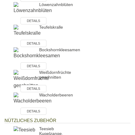
Löwenzahnblüten
DETAILS
Teufelskralle
DETAILS
Bockshornkleesamen
DETAILS
Weißdornfrüchte
geschnitten
DETAILS
Wacholderbeeren
DETAILS
NÜTZLICHES ZUBEHÖR
Teesieb
Kugelzange,