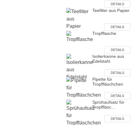
DETAILS
Teefilter aus Papier
DETAILS
Tropfflasche
DETAILS
Isolierkanne aus
Edelstahl
DETAILS
Pipette für
Tropffläschchen
DETAILS
Sprühaufsatz für
Tropffläsc…
DETAILS