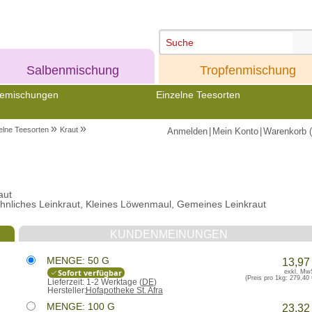
Meine
Meine
Salbenmischung
Tropfenmischung
emischungen
Einzelne Teesorten
»
»
elne Teesorten
Kraut
Anmelden
|
Mein Konto
|
Warenkorb (
aut
hnliches Leinkraut, Kleines Löwenmaul, Gemeines Leinkraut
KUNDENMEINUNGEN
MENGE: 50 G
13,97
Sofort verfügbar
exkl. Mw
(Preis pro 1kg:
279,40 
Lieferzeit:
1-2 Werktage (
DE
)
Hersteller:
Hofapotheke St. Afra
MENGE: 100 G
23,32