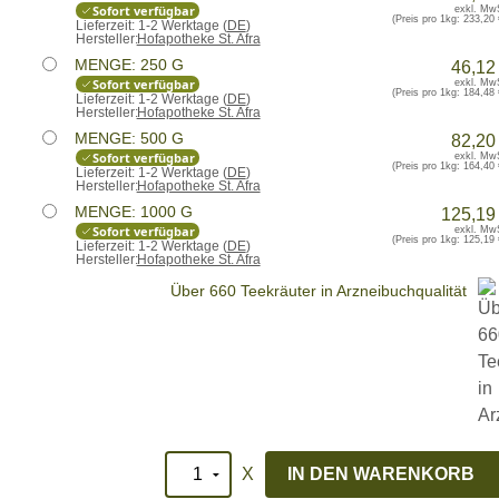
Sofort verfügbar
exkl. Mw
(Preis pro 1kg:
233,20 
Lieferzeit:
1-2 Werktage (
DE
)
Hersteller:
Hofapotheke St. Afra
MENGE: 250 G
46,12
Sofort verfügbar
exkl. Mw
(Preis pro 1kg:
184,48 
Lieferzeit:
1-2 Werktage (
DE
)
Hersteller:
Hofapotheke St. Afra
MENGE: 500 G
82,20
Sofort verfügbar
exkl. Mw
(Preis pro 1kg:
164,40 
Lieferzeit:
1-2 Werktage (
DE
)
Hersteller:
Hofapotheke St. Afra
MENGE: 1000 G
125,19
Sofort verfügbar
exkl. Mw
(Preis pro 1kg:
125,19 
Lieferzeit:
1-2 Werktage (
DE
)
Hersteller:
Hofapotheke St. Afra
Über 660 Teekräuter in Arzneibuchqualität
X