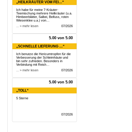
„HEILKRÄUTER VOM FEI…“
Ich habe für meine 7-Kräuter-
Teemischung mehrere Heilkräuter (u.a.
Himbeerblätter, Salbei, Beifuss, roten
Wiesenklee u.a.) von…
... > mehr lesen
07/2026
5.00 von 5.00
„SCHNELLE LIEFERUNG …“
Ich benutze die Hericumtropfen für die
Verbesserung der Schleimhäute und
bin sehr zufrieden. Besonders in
Verbindung mit Reish…
... > mehr lesen
07/2026
5.00 von 5.00
„TOLL“
5 Sterne
07/2026