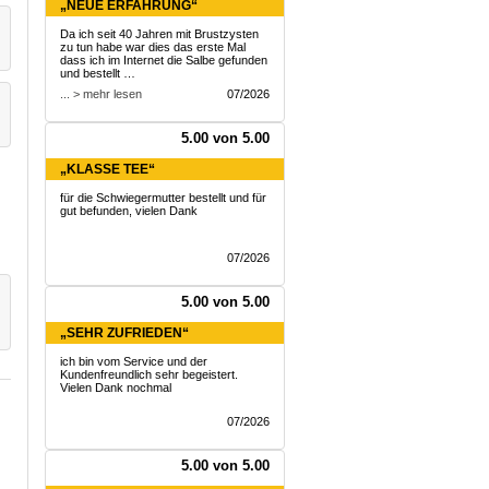
„NEUE ERFAHRUNG“
Da ich seit 40 Jahren mit Brustzysten
zu tun habe war dies das erste Mal
dass ich im Internet die Salbe gefunden
und bestellt …
... > mehr lesen
07/2026
5.00 von 5.00
„KLASSE TEE“
für die Schwiegermutter bestellt und für
gut befunden, vielen Dank
07/2026
5.00 von 5.00
„SEHR ZUFRIEDEN“
ich bin vom Service und der
Kundenfreundlich sehr begeistert.
Vielen Dank nochmal
07/2026
5.00 von 5.00