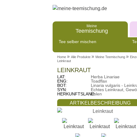
Meine
Teemischung
Tee selber mischen
Te
»
»
»
Home
Alle Produkte
Meine Teemischung
Einz
Leinkraut
LEINKRAUT
LAT:
Herba Linariae
ENG:
Toadflax
BOT:
Linaria vulgaris - Leinkr
SYN:
Echtes Leinkraut, Gewö
HERKUNFTSLAND:
Polen
ARTIKELBESCHREIBUNG