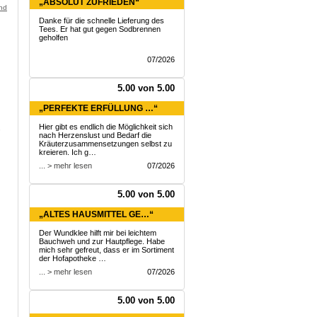
„ABSOLUT ZUFRIEDEN“
and
Danke für die schnelle Lieferung des
Tees. Er hat gut gegen Sodbrennen
geholfen
07/2026
5.00 von 5.00
„PERFEKTE ERFÜLLUNG …“
Hier gibt es endlich die Möglichkeit sich
nach Herzenslust und Bedarf die
Kräuterzusammensetzungen selbst zu
kreieren. Ich g…
... > mehr lesen
07/2026
5.00 von 5.00
„ALTES HAUSMITTEL GE…“
Der Wundklee hilft mir bei leichtem
Bauchweh und zur Hautpflege. Habe
mich sehr gefreut, dass er im Sortiment
der Hofapotheke …
... > mehr lesen
07/2026
5.00 von 5.00