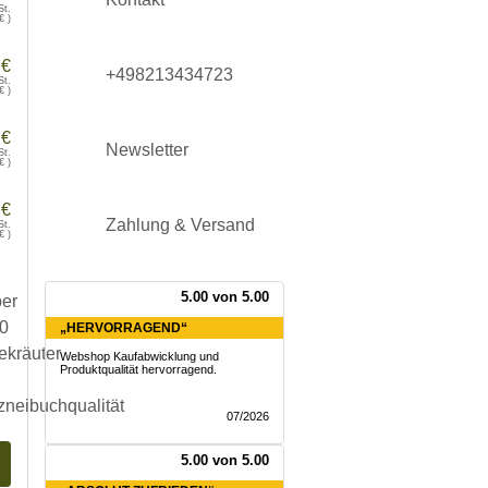
St.
€
)
 €
+498213434723
St.
€
)
 €
Newsletter
St.
€
)
 €
Zahlung & Versand
St.
€
)
5.00 von 5.00
„HERVORRAGEND“
Webshop Kaufabwicklung und
Produktqualität hervorragend.
07/2026
5.00 von 5.00