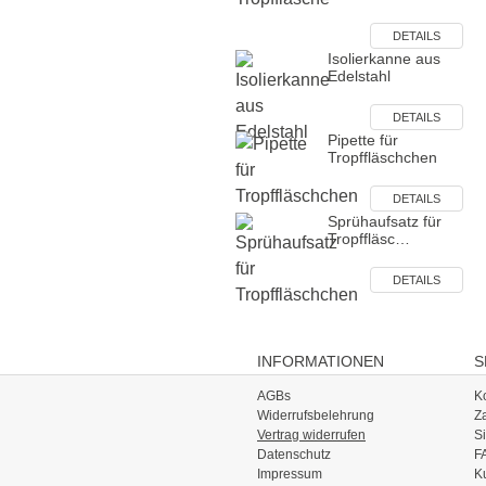
DETAILS
Isolierkanne aus
Edelstahl
DETAILS
Pipette für
Tropffläschchen
DETAILS
Sprühaufsatz für
Tropffläsc…
DETAILS
INFORMATIONEN
S
AGBs
K
Widerrufsbelehrung
Z
Vertrag widerrufen
S
Datenschutz
F
Impressum
K