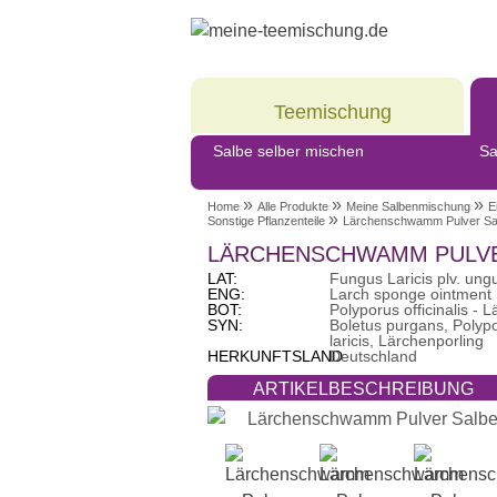
Meine
Teemischung
Salbe selber mischen
Sa
»
»
»
Home
Alle Produkte
Meine Salbenmischung
E
»
Sonstige Pflanzenteile
Lärchenschwamm Pulver Sa
LÄRCHENSCHWAMM PULVE
LAT:
Fungus Laricis plv. un
ENG:
Larch sponge ointment
BOT:
Polyporus officinalis 
SYN:
Boletus purgans, Polypo
laricis, Lärchenporling
HERKUNFTSLAND:
Deutschland
ARTIKELBESCHREIBUNG