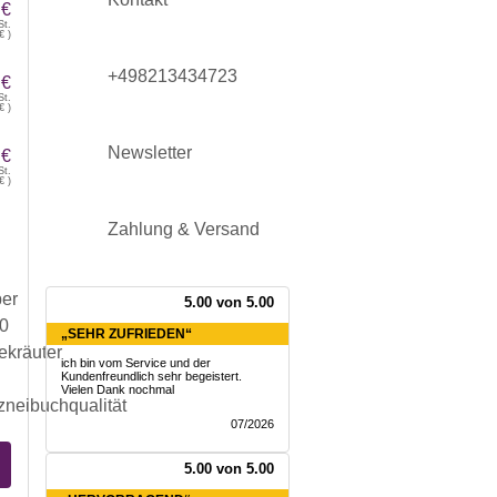
 €
St.
€
)
+498213434723
 €
St.
€
)
Newsletter
 €
St.
€
)
Zahlung & Versand
5.00 von 5.00
„SEHR ZUFRIEDEN“
ich bin vom Service und der
Kundenfreundlich sehr begeistert.
Vielen Dank nochmal
07/2026
5.00 von 5.00