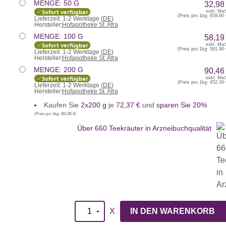
MENGE: 50 G
32,98
Sofort verfügbar
exkl. Mw
(Preis pro 1kg:
659,60 
Lieferzeit:
1-2 Werktage (
DE
)
Hersteller:
Hofapotheke St. Afra
MENGE: 100 G
58,19
Sofort verfügbar
exkl. Mw
(Preis pro 1kg:
581,90 
Lieferzeit:
1-2 Werktage (
DE
)
Hersteller:
Hofapotheke St. Afra
MENGE: 200 G
90,46
Sofort verfügbar
exkl. Mw
(Preis pro 1kg:
452,30 
Lieferzeit:
1-2 Werktage (
DE
)
Hersteller:
Hofapotheke St. Afra
Kaufen Sie
2x200 g
je
72,37 €
und
sparen Sie 20%
(Preis pro 1kg:
361,85 €
)
Über 660 Teekräuter in Arzneibuchqualität
X