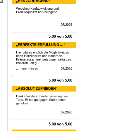
„HERVORRAGEND“
and
Webshop Kaufabwicklung und
Produktqualität hervorragend.
07/2026
5.00 von 5.00
„PERFEKTE ERFÜLLUNG …“
Hier gibt es endlich die Möglichkeit sich
nach Herzenslust und Bedarf die
Kräuterzusammensetzungen selbst zu
kreieren. Ich g…
... > mehr lesen
07/2026
5.00 von 5.00
„ABSOLUT ZUFRIEDEN“
Danke für die schnelle Lieferung des
Tees. Er hat gut gegen Sodbrennen
geholfen
07/2026
5.00 von 5.00