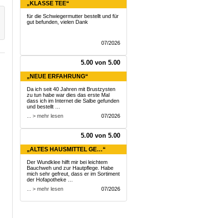
„KLASSE TEE“
für die Schwiegermutter bestellt und für
gut befunden, vielen Dank
07/2026
5.00 von 5.00
„NEUE ERFAHRUNG“
Da ich seit 40 Jahren mit Brustzysten
zu tun habe war dies das erste Mal
dass ich im Internet die Salbe gefunden
und bestellt …
... > mehr lesen
07/2026
5.00 von 5.00
„ALTES HAUSMITTEL GE…“
Der Wundklee hilft mir bei leichtem
Bauchweh und zur Hautpflege. Habe
mich sehr gefreut, dass er im Sortiment
der Hofapotheke …
... > mehr lesen
07/2026