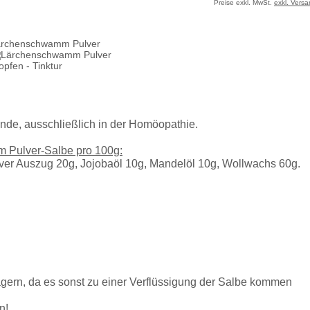
Preise exkl. MwSt.
exkl. Vers
ärchenschwamm Pulver
nde, ausschließlich in der Homöopathie.
Pulver-Salbe pro 100g:
er Auszug 20g, Jojobaöl 10g, Mandelöl 10g, Wollwachs 60g.
lagern, da es sonst zu einer Verflüssigung der Salbe kommen
n!