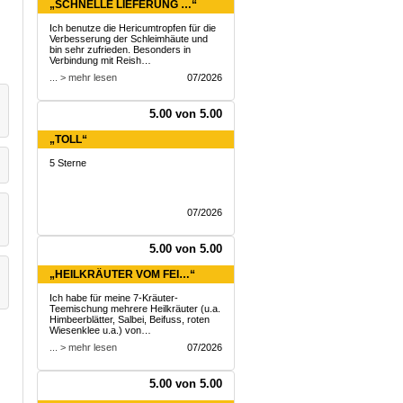
„SCHNELLE LIEFERUNG …“
Ich benutze die Hericumtropfen für die
Verbesserung der Schleimhäute und
bin sehr zufrieden. Besonders in
Verbindung mit Reish…
... > mehr lesen
07/2026
5.00 von 5.00
„TOLL“
5 Sterne
07/2026
5.00 von 5.00
„HEILKRÄUTER VOM FEI…“
Ich habe für meine 7-Kräuter-
Teemischung mehrere Heilkräuter (u.a.
Himbeerblätter, Salbei, Beifuss, roten
Wiesenklee u.a.) von…
... > mehr lesen
07/2026
5.00 von 5.00