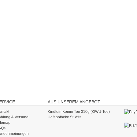
ERVICE
AUS UNSEREM ANGEBOT
ontakt
Kindlein Komm Tee 310g (KIWU-Tee)
ahlung & Versand
Hofapotheke St. Afra
itemap
AQs
undenmeinungen