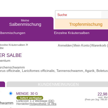
Meine
Meine
Salbenmischung
Tropfenmischung
lbenmischungen
Einzelne Kräutersalben
»
inzelne Kräutersalben
Anmelden
|
Mein Konto
|
Warenkorb (
lbe
R SALBE
guentum
- Lärchenschwamm
rus officinale, Laricifomes officinalis, Tannenschwamm, Agarik, Boletus
KUNDENMEINUNGEN
MENGE: 30 G
22,98
Sofort verfügbar
exkl. Mw
(Preis pro 1kg:
766,00 
Lieferzeit:
1-2 Werktage (
DE
)
Hersteller:
Hofapotheke St. Afra