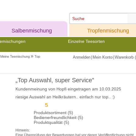
Meine
Meine
Salbenmischung
Tropfenmischung
emischungen
Einzelne Teesorten
»
Meine Teemischung
Top
Anmelden
|
Mein Konto
|
Warenkorb (
„Top Auswahl, super Service”
Kundenmeinung von
Hopfi
eingetragen am 10.03.2025
riesige Auswahl an Heilkräutern.. einfach nur top.. :)
5
Produktsortiment (5)
Bedienerfreundlichkeit (5)
Produktqualität (5)
Hinweis:
Eine Überprüfung der Bewertungen hat vor deren Veröffentlichung nicht