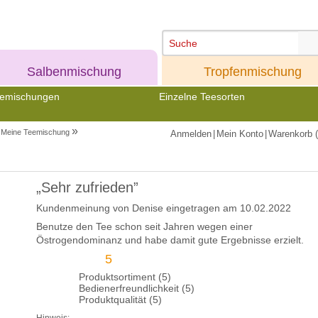
Meine
Meine
Salbenmischung
Tropfenmischung
emischungen
Einzelne Teesorten
»
Meine Teemischung
Anmelden
|
Mein Konto
|
Warenkorb (
„Sehr zufrieden”
Kundenmeinung von
Denise
eingetragen am 10.02.2022
Benutze den Tee schon seit Jahren wegen einer
Östrogendominanz und habe damit gute Ergebnisse erzielt.
5
Produktsortiment (5)
Bedienerfreundlichkeit (5)
Produktqualität (5)
Hinweis: