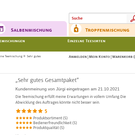
Meine
Meine
Salbenmischung
Tropfenmischung
emischungen
Einzelne Teesorten
»
ine Teemischung
Sehr gutes
|
|
Anmelden
Mein Konto
Warenkorb (
„Sehr gutes Gesamtpaket”
Kundenmeinung von
Jürgi
eingetragen am 21.10.2021
Die Teemischung erfüllt meine Erwartungen in vollem Umfang.Die
Abwicklung des Auftrages könnte nicht besser sein.
5
Produktsortiment (5)
Bedienerfreundlichkeit (5)
Produktqualität (5)