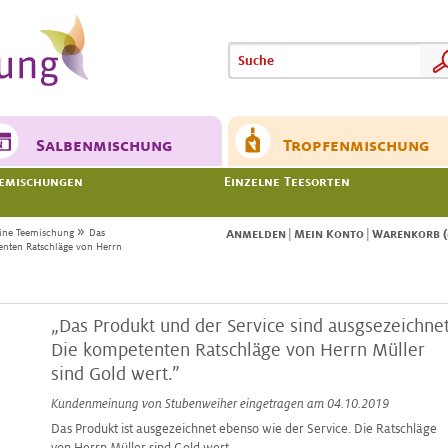
Meine
Meine
Salbenmischung
Tropfenmischung
emischungen
Einzelne Teesorten
»
ine Teemischung
Das
Anmelden
|
Mein Konto
|
Warenkorb (
enten Ratschläge von Herrn
„Das Produkt und der Service sind ausgsezeichnet
Die kompetenten Ratschläge von Herrn Müller
sind Gold wert.”
Kundenmeinung von
Stubenweiher
eingetragen am 04.10.2019
Das Produkt ist ausgezeichnet ebenso wie der Service. Die Ratschläge
von Herrn Müller sind Gold wert.