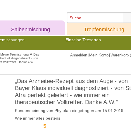
Meine
Meine
Salbenmischung
Tropfenmischung
emischungen
Einzelne Teesorten
»
Meine Teemischung
Das
Anmelden
|
Mein Konto
|
Warenkorb (
iduell diagnostiziert - von
er Volltreffer. Danke A.W.
„Das Arzneitee-Rezept aus dem Auge - von
Bayer Klaus individuell diagnostiziert - von St
Afra perfekt geliefert - wie immer ein
therapeutischer Volltreffer. Danke A.W.”
Kundenmeinung von
Phytofan
eingetragen am 15.01.2019
Wie immer alles bestens
5