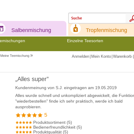
Meine
Meine
Salbenmischung
Tropfenmischung
emischungen
Einzelne Teesorten
»
Meine Teemischung
Anmelden
|
Mein Konto
|
Warenkorb (
„Alles super”
Kundenmeinung von
S.J.
eingetragen am 19.05.2019
Alles wurde schnell und unkompliziert abgewickelt, die Funktio
"wiederbestellen" finde ich sehr praktisch, werde ich bald
ausprobieren.
5
Produktsortiment (5)
Bedienerfreundlichkeit (5)
Produktqualität (5)