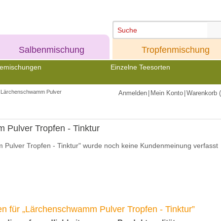
Meine
Meine
Salbenmischung
Tropfenmischung
emischungen
Einzelne Teesorten
Lärchenschwamm Pulver
Anmelden
|
Mein Konto
|
Warenkorb (
Pulver Tropfen - Tinktur
Pulver Tropfen - Tinktur" wurde noch keine Kundenmeinung verfasst
 für „Lärchenschwamm Pulver Tropfen - Tinktur”