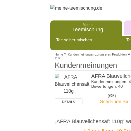
Meine
Teemischung
Tee selber mischen
Te
»
»
Home
Kundenmeinungen zu unseren Produkten
110g
Kundenmeinungen
AFRA Blauveilch
Kundenmeinungen: 
Bewertungen: 40
(Ø5)
Schreiben Sie 
DETAILS
„AFRA Blauveilchensaft 110g” w
4.9
aus
5
von
40
Bew