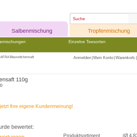
Meine
Meine
Salbenmischung
Tropfenmischung
emischungen
Einzelne Teesorten
AFRA Blauveilchensaft
Anmelden
|
Mein Konto
|
Warenkorb (
ensaft 110g
40
jetzt Ihre eigene Kundenmeinung!
urde bewertet:
Produktsortiment
(Ø 4.8
ertungen