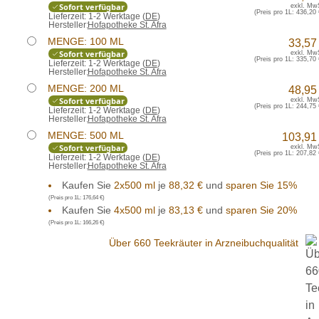
Sofort verfügbar
exkl. Mw
(Preis pro 1L:
436,20 
Lieferzeit:
1-2 Werktage (
DE
)
Hersteller:
Hofapotheke St. Afra
MENGE: 100 ML
33,57
Sofort verfügbar
exkl. Mw
(Preis pro 1L:
335,70 
Lieferzeit:
1-2 Werktage (
DE
)
Hersteller:
Hofapotheke St. Afra
MENGE: 200 ML
48,95
Sofort verfügbar
exkl. Mw
(Preis pro 1L:
244,75 
Lieferzeit:
1-2 Werktage (
DE
)
Hersteller:
Hofapotheke St. Afra
MENGE: 500 ML
103,91
Sofort verfügbar
exkl. Mw
(Preis pro 1L:
207,82 
Lieferzeit:
1-2 Werktage (
DE
)
Hersteller:
Hofapotheke St. Afra
Kaufen Sie
2x500 ml
je
88,32 €
und
sparen Sie 15%
(Preis pro 1L:
176,64 €
)
Kaufen Sie
4x500 ml
je
83,13 €
und
sparen Sie 20%
(Preis pro 1L:
166,26 €
)
Über 660 Teekräuter in Arzneibuchqualität