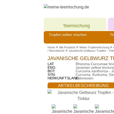
Meine
Teemischung
Tropfen selber mischen
Ti
»
»
»
Home
Alle Produkte
Meine Tropfenmischung
»
/ Wurzelstock
Javanische Gelbwurz Tropfen - Tink
JAVANISCHE GELBWURZ T
LAT:
Rhizoma Curcumae tinc
ENG:
Javanian yellow tincture
BOT:
Curcuma xanthoriza - 
SYN:
Curcuma, Kurkuma, Gelb
HERKUNFTSLAND:
Indonesien
ARTIKELBESCHREIBUNG