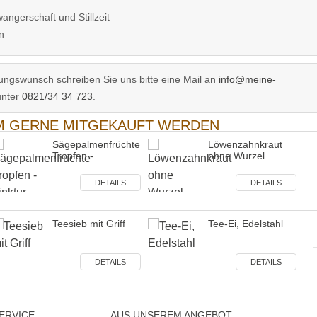
gerschaft und Stillzeit
n
ngswunsch schreiben Sie uns bitte eine Mail an
info@meine-
unter
0821/34 34 723
.
EM GERNE MITGEKAUFT WERDEN
Sägepalmenfrüchte
Löwenzahnkraut
Tropfen -…
ohne Wurzel …
DETAILS
DETAILS
Teesieb mit Griff
Tee-Ei, Edelstahl
DETAILS
DETAILS
ERVICE
AUS UNSEREM ANGEBOT