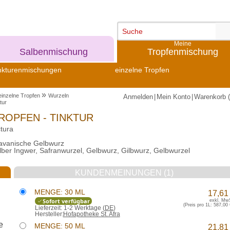
Meine
Meine
Salbenmischung
Tropfenmischung
nkturenmischungen
einzelne Tropfen
»
einzelne Tropfen
Wurzeln
Anmelden
|
Mein Konto
|
Warenkorb (
tur
ROPFEN - TINKTUR
tura
Javanische Gelbwurz
er Ingwer, Safranwurzel, Gelbwurz, Gilbwurz, Gelbwurzel
KUNDENMEINUNGEN (1)
MENGE: 30 ML
17,61
Sofort verfügbar
exkl. Mw
(Preis pro 1L:
587,00 
Lieferzeit:
1-2 Werktage (
DE
)
Hersteller:
Hofapotheke St. Afra
MENGE: 50 ML
21,81