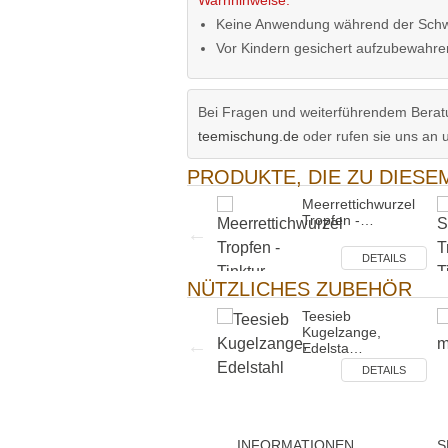
Warnhinweise:
Keine Anwendung während der Schwan
Vor Kindern gesichert aufzubewahre
Bei Fragen und weiterführendem Beratu
teemischung.de
oder rufen sie uns an 
PRODUKTE, DIE ZU DIES
Chinesische
Meerrettichwurzel
Liebstöckelwurz…
Tropfen -…
DETAILS
DETAILS
NÜTZLICHES ZUBEHÖR
Sprühaufsatz für
Teesieb
Tropffläsc…
Kugelzange,
Edelsta…
DETAILS
DETAILS
INFORMATIONEN
S