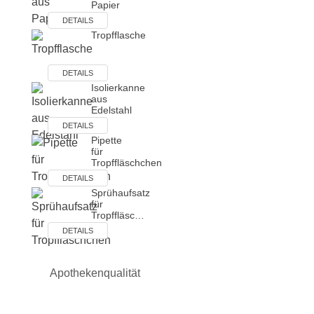
Papier
DETAILS
Tropfflasche
DETAILS
Isolierkanne
aus
Edelstahl
DETAILS
Pipette
für
Tropffläschchen
DETAILS
Sprühaufsatz
für
Tropffläsc…
DETAILS
Apothekenqualität