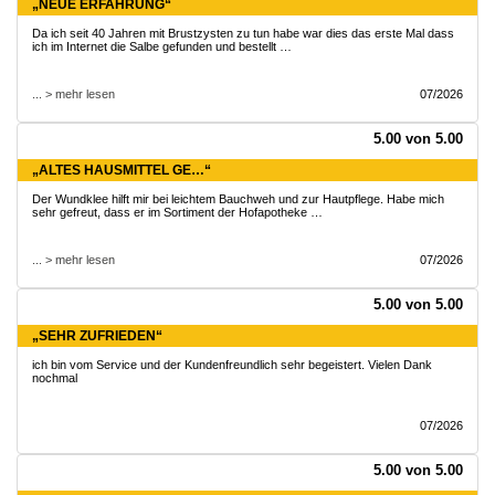
„NEUE ERFAHRUNG“
Da ich seit 40 Jahren mit Brustzysten zu tun habe war dies das erste Mal dass
ich im Internet die Salbe gefunden und bestellt …
... > mehr lesen
07/2026
5.00 von 5.00
„ALTES HAUSMITTEL GE…“
Der Wundklee hilft mir bei leichtem Bauchweh und zur Hautpflege. Habe mich
sehr gefreut, dass er im Sortiment der Hofapotheke …
... > mehr lesen
07/2026
5.00 von 5.00
„SEHR ZUFRIEDEN“
ich bin vom Service und der Kundenfreundlich sehr begeistert. Vielen Dank
nochmal
07/2026
5.00 von 5.00