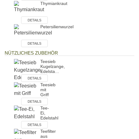
Thymiankraut
DETAILS
Petersilienwurzel
DETAILS
NÜTZLICHES ZUBEHÖR
Teesieb
Kugelzange,
Edelsta…
DETAILS
Teesieb
mit
Griff
DETAILS
Tee-
Ei,
Edelstahl
DETAILS
Teefilter
aus