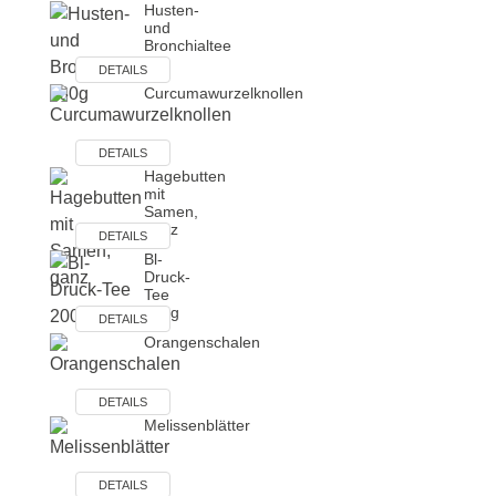
Husten-
und
Bronchialtee
I …
DETAILS
Curcumawurzelknollen
DETAILS
Hagebutten
mit
Samen,
ganz
DETAILS
Bl-
Druck-
Tee
200g
DETAILS
Orangenschalen
DETAILS
Melissenblätter
DETAILS