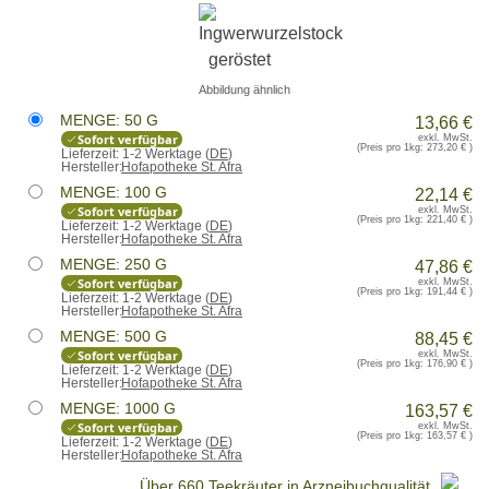
Abbildung ähnlich
MENGE: 50 G
13,66 €
Sofort verfügbar
exkl. MwSt.
(Preis pro 1kg:
273,20 €
)
Lieferzeit:
1-2 Werktage (
DE
)
Hersteller:
Hofapotheke St. Afra
MENGE: 100 G
22,14 €
Sofort verfügbar
exkl. MwSt.
(Preis pro 1kg:
221,40 €
)
Lieferzeit:
1-2 Werktage (
DE
)
Hersteller:
Hofapotheke St. Afra
MENGE: 250 G
47,86 €
Sofort verfügbar
exkl. MwSt.
(Preis pro 1kg:
191,44 €
)
Lieferzeit:
1-2 Werktage (
DE
)
Hersteller:
Hofapotheke St. Afra
MENGE: 500 G
88,45 €
Sofort verfügbar
exkl. MwSt.
(Preis pro 1kg:
176,90 €
)
Lieferzeit:
1-2 Werktage (
DE
)
Hersteller:
Hofapotheke St. Afra
MENGE: 1000 G
163,57 €
Sofort verfügbar
exkl. MwSt.
(Preis pro 1kg:
163,57 €
)
Lieferzeit:
1-2 Werktage (
DE
)
Hersteller:
Hofapotheke St. Afra
Über 660 Teekräuter in Arzneibuchqualität