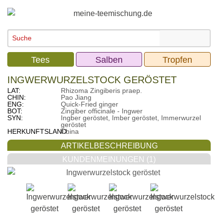
Tees
Salben
Tropfen
INGWERWURZELSTOCK GERÖSTET
LAT:
Rhizoma Zingiberis praep.
CHIN:
Pao Jiang
ENG:
Quick-Fried ginger
BOT:
Zingiber officinale - Ingwer
SYN:
Ingber geröstet, Imber geröstet, Immerwurzel
geröstet
HERKUNFTSLAND:
China
ARTIKELBESCHREIBUNG
KUNDENMEINUNGEN (1)