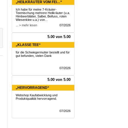
„HEILKRÄUTER VOM FEI…“
Ich habe für meine 7-Kräuter-
Teemischung mehrere Heilkräuter (u.a.
Himbeerblätter, Salbei, Beifuss, roten
Wiesenklee u.a.) von…
... > mehr lesen
07/2026
5.00 von 5.00
„KLASSE TEE“
für die Schwiegermutter bestellt und für
gut befunden, vielen Dank
07/2026
5.00 von 5.00
„HERVORRAGEND“
Webshop Kaufabwicklung und
Produktqualität hervorragend.
07/2026