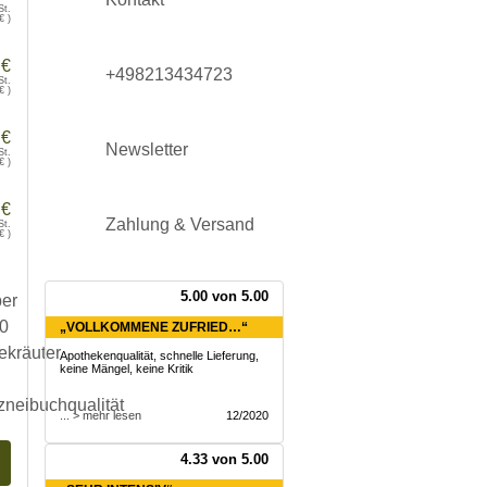
St.
€
)
 €
+498213434723
St.
€
)
 €
Newsletter
St.
€
)
 €
Zahlung & Versand
St.
€
)
5.00 von 5.00
„VOLLKOMMENE ZUFRIED…“
Apothekenqualität, schnelle Lieferung,
keine Mängel, keine Kritik
... > mehr lesen
12/2020
4.33 von 5.00