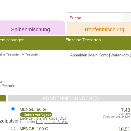
Meine
Meine
Salbenmischung
Tropfenmischung
emischungen
Einzelne Teesorten
»
elne Teesorten
Teesorten
Anmelden
|
Mein Konto
|
Warenkorb (
wer
fficinale
KUNDENMEINUNGEN (2)
MENGE: 50 G
7,43
Sofort verfügbar
exkl. Mw
(Preis pro 1kg:
148,60 
Lieferzeit:
1-2 Werktage (
DE
)
Hersteller:
Hofapotheke St. Afra
MENGE: 100 G
10,51