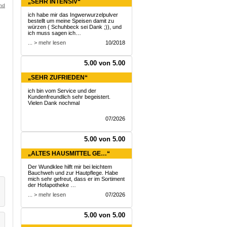
„SEHR INTENSIV“
and
ich habe mir das Ingwerwurzelpulver
bestellt um meine Speisen damit zu
würzen ( Schuhbeck sei Dank ;)), und
ich muss sagen ich…
... > mehr lesen
10/2018
5.00 von 5.00
„SEHR ZUFRIEDEN“
ich bin vom Service und der
Kundenfreundlich sehr begeistert.
Vielen Dank nochmal
07/2026
5.00 von 5.00
„ALTES HAUSMITTEL GE…“
Der Wundklee hilft mir bei leichtem
Bauchweh und zur Hautpflege. Habe
mich sehr gefreut, dass er im Sortiment
der Hofapotheke …
... > mehr lesen
07/2026
5.00 von 5.00