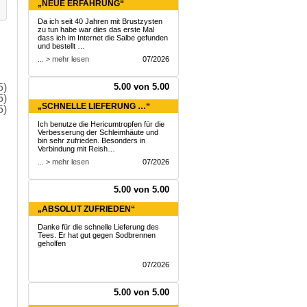
„NEUE ERFAHRUNG“
Da ich seit 40 Jahren mit Brustzysten
zu tun habe war dies das erste Mal
dass ich im Internet die Salbe gefunden
und bestellt …
... > mehr lesen
07/2026
5.00 von 5.00
5)
5)
„SCHNELLE LIEFERUNG …“
5)
Ich benutze die Hericumtropfen für die
Verbesserung der Schleimhäute und
bin sehr zufrieden. Besonders in
Verbindung mit Reish…
... > mehr lesen
07/2026
5.00 von 5.00
„ABSOLUT ZUFRIEDEN“
Danke für die schnelle Lieferung des
Tees. Er hat gut gegen Sodbrennen
geholfen
07/2026
5.00 von 5.00