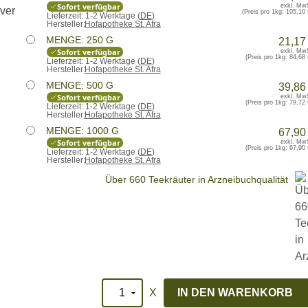
Sofort verfügbar
exkl. Mw
(Preis pro 1kg:
105,10 
Lieferzeit:
1-2 Werktage (
DE
)
Hersteller:
Hofapotheke St. Afra
MENGE: 250 G
21,17
Sofort verfügbar
exkl. Mw
(Preis pro 1kg:
84,68 
Lieferzeit:
1-2 Werktage (
DE
)
Hersteller:
Hofapotheke St. Afra
MENGE: 500 G
39,86
Sofort verfügbar
exkl. Mw
(Preis pro 1kg:
79,72 
Lieferzeit:
1-2 Werktage (
DE
)
Hersteller:
Hofapotheke St. Afra
MENGE: 1000 G
67,90
Sofort verfügbar
exkl. Mw
(Preis pro 1kg:
67,90 
Lieferzeit:
1-2 Werktage (
DE
)
Hersteller:
Hofapotheke St. Afra
Über 660 Teekräuter in Arzneibuchqualität
X