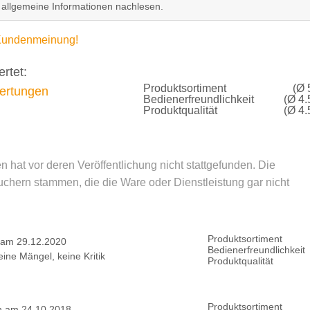
allgemeine Informationen nachlesen.
e Kundenmeinung!
rtet:
Produktsortiment
(Ø 
rtungen
Bedienerfreundlichkeit
(Ø 4.
Produktqualität
(Ø 4.
hat vor deren Veröffentlichung nicht stattgefunden. Die
hern stammen, die die Ware oder Dienstleistung gar nicht
Produktsortiment
 am 29.12.2020
Bedienerfreundlichkeit
eine Mängel, keine Kritik
Produktqualität
Produktsortiment
n am 24.10.2018