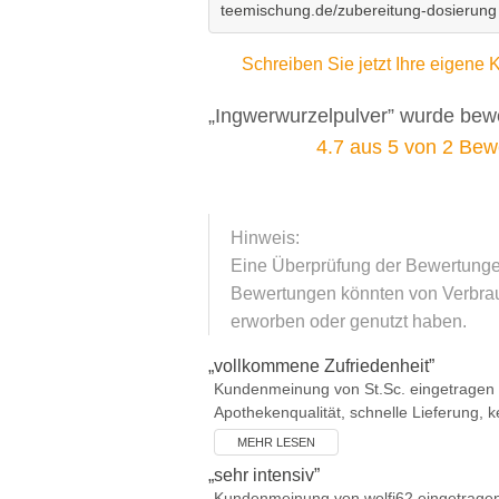
teemischung.de/zubereitung-dosierung
Schreiben Sie jetzt Ihre eigen
„Ingwerwurzelpulver” wurde bewe
4.7
aus
5
von
2
Bewe
Hinweis:
Eine Überprüfung der Bewertungen 
Bewertungen könnten von Verbrauc
erworben oder genutzt haben.
„
vollkommene Zufriedenheit
”
Kundenmeinung von
St.Sc.
eingetragen
Apothekenqualität, schnelle Lieferung, k
MEHR LESEN
„
sehr intensiv
”
Kundenmeinung von
wolfi62
eingetrage