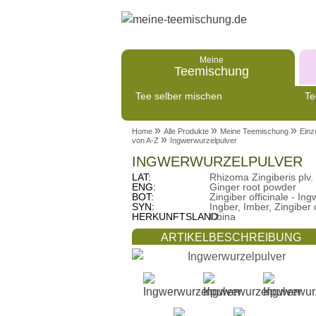
Meine
Teemischung
Tee selber mischen
Te
»
»
»
Home
Alle Produkte
Meine Teemischung
Einz
»
von A-Z
Ingwerwurzelpulver
INGWERWURZELPULVER
LAT:
Rhizoma Zingiberis plv.
ENG:
Ginger root powder
BOT:
Zingiber officinale - Ing
SYN:
Ingber, Imber, Zingiber o
HERKUNFTSLAND:
China
ARTIKELBESCHREIBUNG