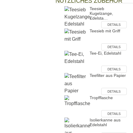
NÜTZLICHES ZUBEHÖR
Teesieb
Kugelzange,
Edelsta…
DETAILS
Teesieb mit Griff
DETAILS
Tee-Ei, Edelstahl
DETAILS
Teefilter aus Papier
DETAILS
Tropfflasche
DETAILS
Isolierkanne aus
Edelstahl