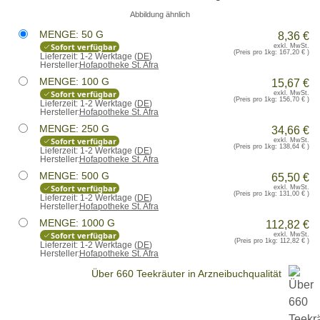
Abbildung ähnlich
MENGE: 50 G
8,36 €
Sofort verfügbar
exkl. MwSt.
(Preis pro 1kg:
167,20 €
)
Lieferzeit:
1-2 Werktage (
DE
)
Hersteller:
Hofapotheke St. Afra
MENGE: 100 G
15,67 €
Sofort verfügbar
exkl. MwSt.
(Preis pro 1kg:
156,70 €
)
Lieferzeit:
1-2 Werktage (
DE
)
Hersteller:
Hofapotheke St. Afra
MENGE: 250 G
34,66 €
Sofort verfügbar
exkl. MwSt.
(Preis pro 1kg:
138,64 €
)
Lieferzeit:
1-2 Werktage (
DE
)
Hersteller:
Hofapotheke St. Afra
MENGE: 500 G
65,50 €
Sofort verfügbar
exkl. MwSt.
(Preis pro 1kg:
131,00 €
)
Lieferzeit:
1-2 Werktage (
DE
)
Hersteller:
Hofapotheke St. Afra
MENGE: 1000 G
112,82 €
Sofort verfügbar
exkl. MwSt.
(Preis pro 1kg:
112,82 €
)
Lieferzeit:
1-2 Werktage (
DE
)
Hersteller:
Hofapotheke St. Afra
Über 660 Teekräuter in Arzneibuchqualität