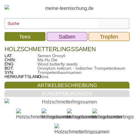
Tees
Salben
Tropfen
HOLZSCHMETTERLINGSSAMEN
LAT:
Semen Oroxyli
CHIN:
Ma Hu Die
ENG:
Wood butterfly seeds
BOT:
Oroxylum indicum - Indischer Trompetenbaum
SYN:
Trompetenbaumsamen
HERKUNFTSLAND:
China
ARTIKELBESCHREIBUNG
KUNDENMEINUNGEN