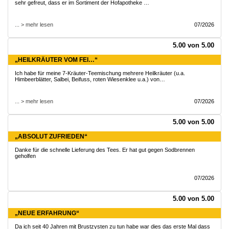
sehr gefreut, dass er im Sortiment der Hofapotheke …
... > mehr lesen
07/2026
5.00 von 5.00
„HEILKRÄUTER VOM FEI…“
Ich habe für meine 7-Kräuter-Teemischung mehrere Heilkräuter (u.a.
Himbeerblätter, Salbei, Beifuss, roten Wiesenklee u.a.) von…
... > mehr lesen
07/2026
5.00 von 5.00
„ABSOLUT ZUFRIEDEN“
Danke für die schnelle Lieferung des Tees. Er hat gut gegen Sodbrennen
geholfen
07/2026
5.00 von 5.00
„NEUE ERFAHRUNG“
Da ich seit 40 Jahren mit Brustzysten zu tun habe war dies das erste Mal dass