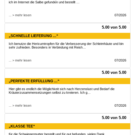
ich im Internet die Salbe gefunden und bestellt …
... > mehr lesen
07/2026
5.00 von 5.00
„SCHNELLE LIEFERUNG …“
Ich benutze die Hericumtropfen für die Verbesserung der Schleimhäute und bin
sehr zufrieden. Besonders in Verbindung mit Reish…
... > mehr lesen
07/2026
5.00 von 5.00
„PERFEKTE ERFÜLLUNG …“
Hier gibt es endlich die Möglichkeit sich nach Herzenslust und Bedarf die
Kräuterzusammensetzungen selbst zu kreieren. Ich g…
... > mehr lesen
07/2026
5.00 von 5.00
„KLASSE TEE“
für die Schwiegermutter bestellt und für gut befunden, vielen Dank