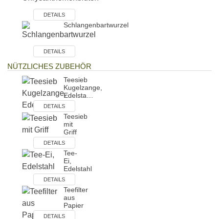
DETAILS
Schlangenbartwurzel
DETAILS
NÜTZLICHES ZUBEHÖR
Teesieb
Kugelzange,
Edelsta…
DETAILS
Teesieb
mit
Griff
DETAILS
Tee-
Ei,
Edelstahl
DETAILS
Teefilter
aus
Papier
DETAILS