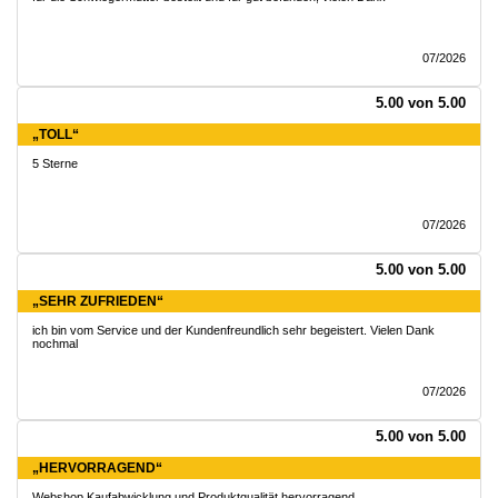
07/2026
5.00 von 5.00
„TOLL“
5 Sterne
07/2026
5.00 von 5.00
„SEHR ZUFRIEDEN“
ich bin vom Service und der Kundenfreundlich sehr begeistert. Vielen Dank
nochmal
07/2026
5.00 von 5.00
„HERVORRAGEND“
Webshop Kaufabwicklung und Produktqualität hervorragend.