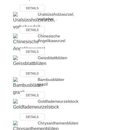
DETAILS
Uralsüssholzwurzel,
vorbeha…
DETAILS
Chinesische
Angelikawurzel
DETAILS
Geissblattblüten
DETAILS
Bambusblätter
grazil
DETAILS
Goldfadenwurzelstock
DETAILS
Chrysanthemenblüten