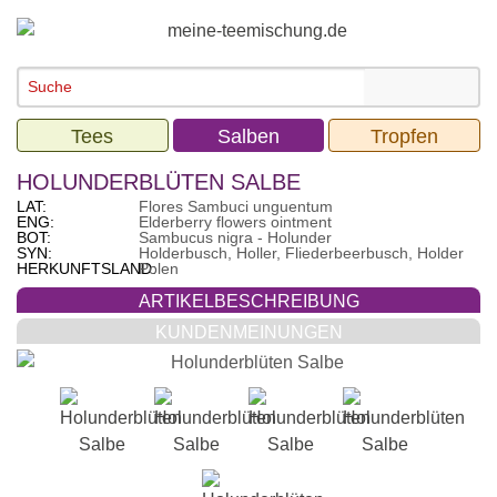
Tees
Salben
Tropfen
HOLUNDERBLÜTEN SALBE
LAT:
Flores Sambuci unguentum
ENG:
Elderberry flowers ointment
BOT:
Sambucus nigra - Holunder
SYN:
Holderbusch, Holler, Fliederbeerbusch, Holder
HERKUNFTSLAND:
Polen
ARTIKELBESCHREIBUNG
KUNDENMEINUNGEN