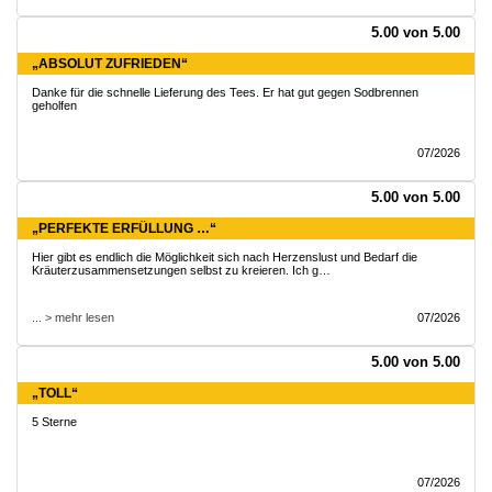
5.00 von 5.00
„ABSOLUT ZUFRIEDEN“
Danke für die schnelle Lieferung des Tees. Er hat gut gegen Sodbrennen
geholfen
07/2026
5.00 von 5.00
„PERFEKTE ERFÜLLUNG …“
Hier gibt es endlich die Möglichkeit sich nach Herzenslust und Bedarf die
Kräuterzusammensetzungen selbst zu kreieren. Ich g…
... > mehr lesen
07/2026
5.00 von 5.00
„TOLL“
5 Sterne
07/2026