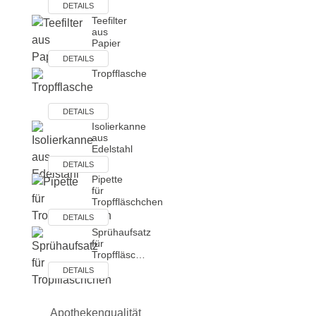
DETAILS
Teefilter
aus
Papier
DETAILS
Tropfflasche
DETAILS
Isolierkanne
aus
Edelstahl
DETAILS
Pipette
für
Tropffläschchen
DETAILS
Sprühaufsatz
für
Tropffläsc…
DETAILS
Apothekenqualität