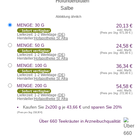
Abbildung ähnlich
MENGE: 30 G
20,13 €
Sofort verfügbar
exkl. MwSt.
(Preis pro 1kg:
671,00 €
)
Lieferzeit:
1-2 Werktage (
DE
)
Hersteller:
Hofapotheke St. Afra
MENGE: 50 G
24,58 €
Sofort verfügbar
exkl. MwSt.
(Preis pro 1kg:
491,60 €
)
Lieferzeit:
1-2 Werktage (
DE
)
Hersteller:
Hofapotheke St. Afra
MENGE: 100 G
36,34 €
Sofort verfügbar
exkl. MwSt.
(Preis pro 1kg:
363,40 €
)
Lieferzeit:
1-2 Werktage (
DE
)
Hersteller:
Hofapotheke St. Afra
MENGE: 200 G
54,58 €
Sofort verfügbar
exkl. MwSt.
(Preis pro 1kg:
272,90 €
)
Lieferzeit:
1-2 Werktage (
DE
)
Hersteller:
Hofapotheke St. Afra
Kaufen Sie
2x200 g
je
43,66 €
und
sparen Sie 20%
(Preis pro 1kg:
218,30 €
)
Über 660 Teekräuter in Arzneibuchqualität