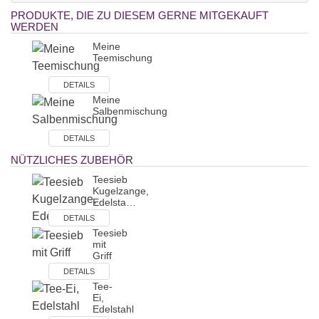
PRODUKTE, DIE ZU DIESEM GERNE MITGEKAUFT
WERDEN
Meine
Teemischung
DETAILS
Meine
Salbenmischung
DETAILS
NÜTZLICHES ZUBEHÖR
Teesieb
Kugelzange,
Edelsta…
DETAILS
Teesieb
mit
Griff
DETAILS
Tee-
Ei,
Edelstahl