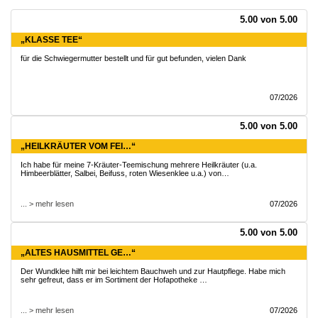
5.00 von 5.00
„KLASSE TEE“
für die Schwiegermutter bestellt und für gut befunden, vielen Dank
07/2026
5.00 von 5.00
„HEILKRÄUTER VOM FEI…“
Ich habe für meine 7-Kräuter-Teemischung mehrere Heilkräuter (u.a.
Himbeerblätter, Salbei, Beifuss, roten Wiesenklee u.a.) von…
... > mehr lesen
07/2026
5.00 von 5.00
„ALTES HAUSMITTEL GE…“
Der Wundklee hilft mir bei leichtem Bauchweh und zur Hautpflege. Habe mich
sehr gefreut, dass er im Sortiment der Hofapotheke …
... > mehr lesen
07/2026