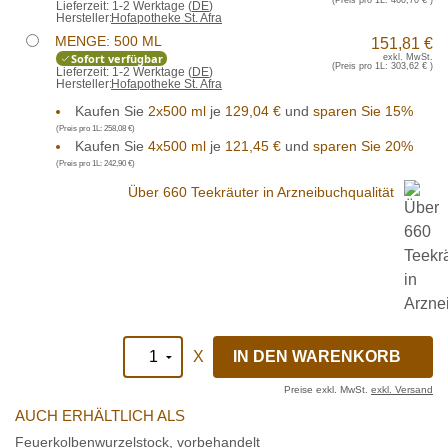
Lieferzeit:
1-2 Werktage (
DE
)
Hersteller:
Hofapotheke St. Afra
MENGE: 500 ML
151,81 €
Sofort verfügbar
exkl. MwSt.
(Preis pro 1L:
303,62 €
)
Lieferzeit:
1-2 Werktage (
DE
)
Hersteller:
Hofapotheke St. Afra
Kaufen Sie
2x500 ml
je
129,04 €
und
sparen Sie 15%
(Preis pro 1L:
258,08 €
)
Kaufen Sie
4x500 ml
je
121,45 €
und
sparen Sie 20%
(Preis pro 1L:
242,90 €
)
Über 660 Teekräuter in Arzneibuchqualität
X
Preise exkl. MwSt.
exkl. Versand
AUCH ERHÄLTLICH ALS
Feuerkolbenwurzelstock, vorbehandelt