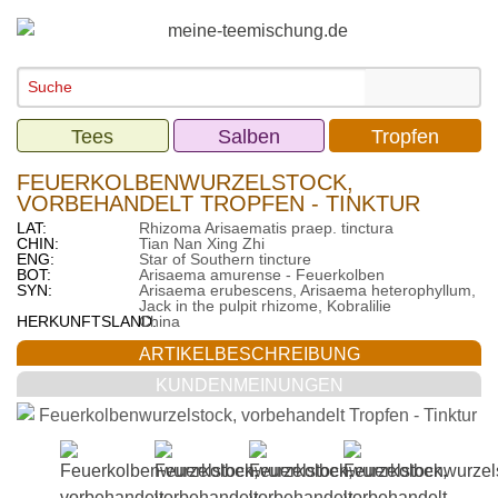
Tees
Salben
Tropfen
FEUERKOLBENWURZELSTOCK,
VORBEHANDELT TROPFEN - TINKTUR
LAT:
Rhizoma Arisaematis praep. tinctura
CHIN:
Tian Nan Xing Zhi
ENG:
Star of Southern tincture
BOT:
Arisaema amurense - Feuerkolben
SYN:
Arisaema erubescens, Arisaema heterophyllum,
Jack in the pulpit rhizome, Kobralilie
HERKUNFTSLAND:
China
ARTIKELBESCHREIBUNG
KUNDENMEINUNGEN