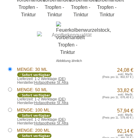
Abbildung ähnlich
MENGE: 30 ML
24,08 €
Sofort verfügbar
exkl. MwSt.
(Preis pro 1L:
802,67 €
)
Lieferzeit:
1-2 Werktage (
DE
)
Hersteller:
Hofapotheke St. Afra
MENGE: 50 ML
33,82 €
Sofort verfügbar
exkl. MwSt.
(Preis pro 1L:
676,40 €
)
Lieferzeit:
1-2 Werktage (
DE
)
Hersteller:
Hofapotheke St. Afra
MENGE: 100 ML
57,94 €
Sofort verfügbar
exkl. MwSt.
(Preis pro 1L:
579,40 €
)
Lieferzeit:
1-2 Werktage (
DE
)
Hersteller:
Hofapotheke St. Afra
MENGE: 200 ML
92,14 €
Sofort verfügbar
exkl. MwSt.
(Preis pro 1L:
460,70 €
)