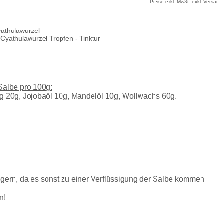
Preise exkl. MwSt.
exkl. Vers
athulawurzel
albe pro 100g:
g 20g, Jojobaöl 10g, Mandelöl 10g, Wollwachs 60g.
lagern, da es sonst zu einer Verflüssigung der Salbe kommen
n!