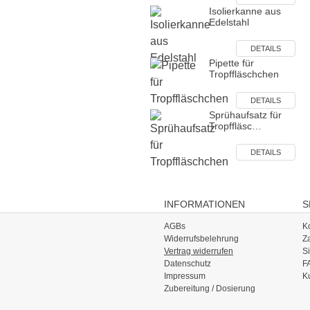
Isolierkanne aus
Edelstahl
DETAILS
Pipette für
Tropffläschchen
DETAILS
Sprühaufsatz für
Tropffläsc…
DETAILS
INFORMATIONEN
S
AGBs
K
Widerrufsbelehrung
Z
Vertrag widerrufen
S
Datenschutz
F
Impressum
K
Zubereitung / Dosierung