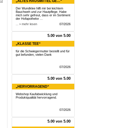
„ALTES HAUSMITTEL GE…“
and
Der Wundklee hilft mir bei leichtem
Bauchweh und zur Hautpflege. Habe
mich sehr gefreut, dass er im Sortiment
der Hofapotheke …
... > mehr lesen
07/2026
5.00 von 5.00
„KLASSE TEE“
für die Schwiegermutter bestellt und für
gut befunden, vielen Dank
07/2026
5.00 von 5.00
„HERVORRAGEND“
Webshop Kaufabwicklung und
Produktqualität hervorragend.
07/2026
5.00 von 5.00