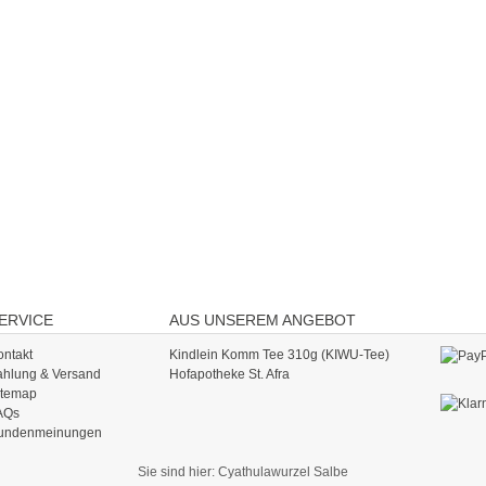
ERVICE
AUS UNSEREM ANGEBOT
ontakt
Kindlein Komm Tee 310g (KIWU-Tee)
ahlung & Versand
Hofapotheke St. Afra
itemap
AQs
undenmeinungen
Sie sind hier:
Cyathulawurzel Salbe