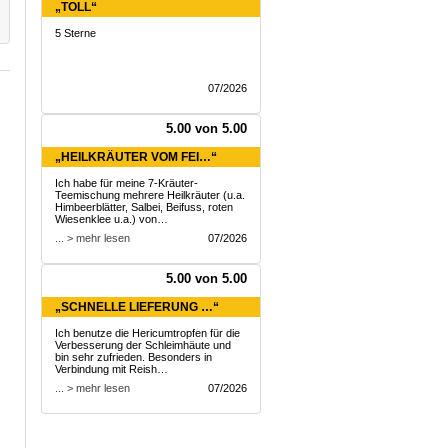
„TOLL“
5 Sterne
07/2026
5.00 von 5.00
„HEILKRÄUTER VOM FEI…“
Ich habe für meine 7-Kräuter-
Teemischung mehrere Heilkräuter (u.a.
Himbeerblätter, Salbei, Beifuss, roten
Wiesenklee u.a.) von…
... > mehr lesen
07/2026
5.00 von 5.00
„SCHNELLE LIEFERUNG …“
Ich benutze die Hericumtropfen für die
Verbesserung der Schleimhäute und
bin sehr zufrieden. Besonders in
Verbindung mit Reish…
... > mehr lesen
07/2026