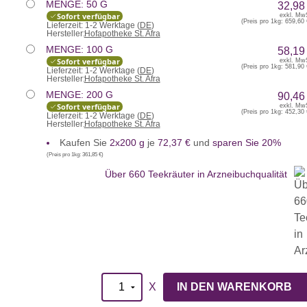
MENGE: 50 G
32,98
Sofort verfügbar
exkl. Mw
(Preis pro 1kg:
659,60 
Lieferzeit:
1-2 Werktage (
DE
)
Hersteller:
Hofapotheke St. Afra
MENGE: 100 G
58,19
Sofort verfügbar
exkl. Mw
(Preis pro 1kg:
581,90 
Lieferzeit:
1-2 Werktage (
DE
)
Hersteller:
Hofapotheke St. Afra
MENGE: 200 G
90,46
Sofort verfügbar
exkl. Mw
(Preis pro 1kg:
452,30 
Lieferzeit:
1-2 Werktage (
DE
)
Hersteller:
Hofapotheke St. Afra
Kaufen Sie
2x200 g
je
72,37 €
und
sparen Sie 20%
(Preis pro 1kg:
361,85 €
)
Über 660 Teekräuter in Arzneibuchqualität
X