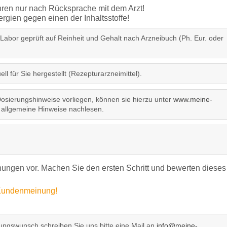
ren nur nach Rücksprache mit dem Arzt!
gien gegen einen der Inhaltsstoffe!
 Labor geprüft auf Reinheit und Gehalt nach Arzneibuch (Ph. Eur. oder
ll für Sie hergestellt (Rezepturarzneimittel).
sierungshinweise vorliegen, können sie hierzu unter
www.meine-
allgemeine Hinweise nachlesen.
ngen vor. Machen Sie den ersten Schritt und bewerten dieses
e Kundenmeinung!
ngswunsch schreiben Sie uns bitte eine Mail an
info@meine-