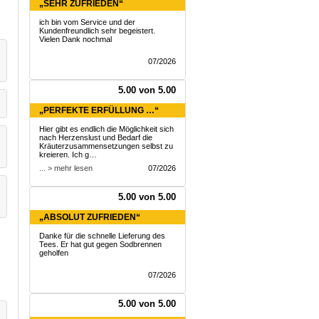
„SEHR ZUFRIEDEN“
ich bin vom Service und der
Kundenfreundlich sehr begeistert.
Vielen Dank nochmal
07/2026
5.00 von 5.00
„PERFEKTE ERFÜLLUNG …“
Hier gibt es endlich die Möglichkeit sich
nach Herzenslust und Bedarf die
Kräuterzusammensetzungen selbst zu
kreieren. Ich g…
... > mehr lesen
07/2026
5.00 von 5.00
„ABSOLUT ZUFRIEDEN“
Danke für die schnelle Lieferung des
Tees. Er hat gut gegen Sodbrennen
geholfen
07/2026
5.00 von 5.00