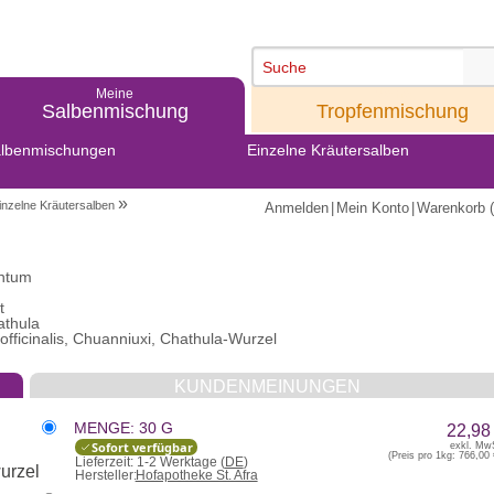
Meine
Meine
Salbenmischung
Tropfenmischung
lbenmischungen
Einzelne Kräutersalben
»
inzelne Kräutersalben
Anmelden
|
Mein Konto
|
Warenkorb (
entum
t
athula
officinalis, Chuanniuxi, Chathula-Wurzel
KUNDENMEINUNGEN
MENGE: 30 G
22,98
Sofort verfügbar
exkl. Mw
(Preis pro 1kg:
766,00 
Lieferzeit:
1-2 Werktage (
DE
)
Hersteller:
Hofapotheke St. Afra