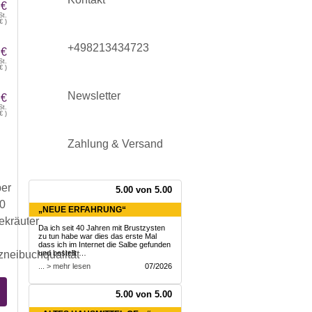
 €
St.
€
)
+498213434723
 €
St.
€
)
Newsletter
 €
St.
€
)
Zahlung & Versand
5.00 von 5.00
„NEUE ERFAHRUNG“
Da ich seit 40 Jahren mit Brustzysten
zu tun habe war dies das erste Mal
dass ich im Internet die Salbe gefunden
und bestellt …
... > mehr lesen
07/2026
5.00 von 5.00