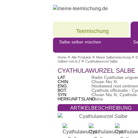
Meine
Teemischung
Salbe selber mischen
Sa
»
»
»
Home
Alle Produkte
Meine Salbenmischung
E
»
Salben von A-Z
Cyathulawurzel Salbe
CYATHULAWURZEL SALBE
LAT:
Radix Cyathulae ungu
CHIN:
Chuan Niu Xi
ENG:
Hookweed root ointmen
BOT:
Cyathula officinalis - Cy
SYN:
Chuan Niu Xi, Cyathula 
HERKUNFTSLAND:
China
ARTIKELBESCHREIBUNG