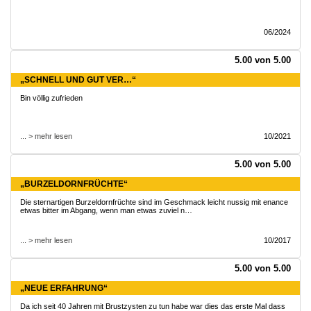
06/2024
5.00 von 5.00
„SCHNELL UND GUT VER…“
Bin völlig zufrieden
... > mehr lesen
10/2021
5.00 von 5.00
„BURZELDORNFRÜCHTE“
Die sternartigen Burzeldornfrüchte sind im Geschmack leicht nussig mit enance
etwas bitter im Abgang, wenn man etwas zuviel n…
... > mehr lesen
10/2017
5.00 von 5.00
„NEUE ERFAHRUNG“
Da ich seit 40 Jahren mit Brustzysten zu tun habe war dies das erste Mal dass