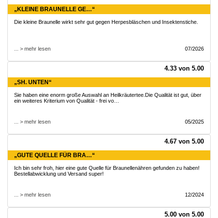
„KLEINE BRAUNELLE GE…“
Die kleine Braunelle wirkt sehr gut gegen Herpesbläschen und Insektenstiche.
... > mehr lesen
07/2026
4.33 von 5.00
„SH. UNTEN“
Sie haben eine enorm große Auswahl an Heilkräutertee.Die Qualität ist gut, über
ein weiteres Kriterium von Qualität - frei vo…
... > mehr lesen
05/2025
4.67 von 5.00
„GUTE QUELLE FÜR BRA…“
Ich bin sehr froh, hier eine gute Quelle für Braunellenähren gefunden zu haben!
Bestellabwicklung und Versand super!
... > mehr lesen
12/2024
5.00 von 5.00