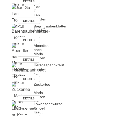
DETAILS
Jiao
Gu
Lan
Tropfen
DETAILS
-
Bärentraubenblätter
Tinkt…
Tropfen…
DETAILS
Abendtee
nach
Maria
Treben
DETAILS
…
Herzgespannkraut
Tropfen
- …
DETAILS
Zuckertee
-
Maria
Treben
DETAILS
15…
Löwenzahnwurzel
m.
Kraut