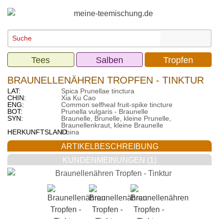
Tees
Salben
Tropfen
BRAUNELLENÄHREN TROPFEN - TINKTUR
LAT:
Spica Prunellae tinctura
CHIN:
Xia Ku Cao
ENG:
Common selfheal fruit-spike tincture
BOT:
Prunella vulgaris - Braunelle
SYN:
Braunelle, Brunelle, kleine Prunelle,
Braunellenkraut, kleine Braunelle
HERKUNFTSLAND:
China
ARTIKELBESCHREIBUNG
KUNDENMEINUNGEN (1)