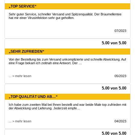
„TOP SERVICE“
Sehr guter Service, schneller Versand und Spitzenqualität. Der Braumellentee
hat mir einer Virusinfektion sehr gut geholfen.
07/2023
5.00 von 5.00
„SEHR ZUFRIEDEN“
Von der Bestellung bis zum Versand unkomplizierte und schnelle Abwicklung. Auf
eine Frage bekam ich zeitnah eine Antwort. Der …
... > mehr lesen
05/2023
5.00 von 5.00
„TOP QUALITÄT UND AB…“
Ich habe zum zweiten Mal bei Ihnen bestellt und war beide Male top zufrieden mit
der Abwicklung und Lieferung. Jederzeit empfe…
... > mehr lesen
04/2023
5.00 von 5.00