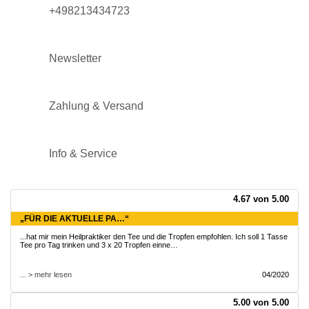
+498213434723
Newsletter
Zahlung & Versand
Info & Service
4.67 von 5.00
„FÜR DIE AKTUELLE PA…“
...hat mir mein Heilpraktiker den Tee und die Tropfen empfohlen. Ich soll 1 Tasse
Tee pro Tag trinken und 3 x 20 Tropfen einne…
... > mehr lesen
04/2020
5.00 von 5.00