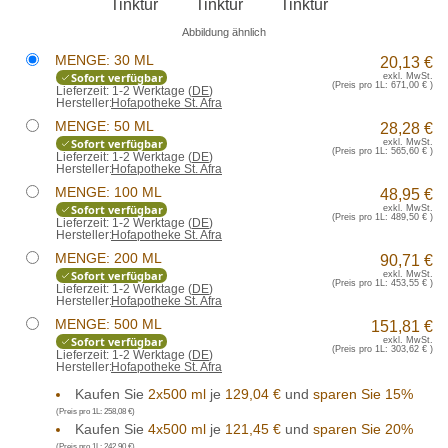
Abbildung ähnlich
MENGE: 30 ML
20,13 €
Sofort verfügbar
exkl. MwSt.
(Preis pro 1L:
671,00 €
)
Lieferzeit:
1-2 Werktage (
DE
)
Hersteller:
Hofapotheke St. Afra
MENGE: 50 ML
28,28 €
Sofort verfügbar
exkl. MwSt.
(Preis pro 1L:
565,60 €
)
Lieferzeit:
1-2 Werktage (
DE
)
Hersteller:
Hofapotheke St. Afra
MENGE: 100 ML
48,95 €
Sofort verfügbar
exkl. MwSt.
(Preis pro 1L:
489,50 €
)
Lieferzeit:
1-2 Werktage (
DE
)
Hersteller:
Hofapotheke St. Afra
MENGE: 200 ML
90,71 €
Sofort verfügbar
exkl. MwSt.
(Preis pro 1L:
453,55 €
)
Lieferzeit:
1-2 Werktage (
DE
)
Hersteller:
Hofapotheke St. Afra
MENGE: 500 ML
151,81 €
Sofort verfügbar
exkl. MwSt.
(Preis pro 1L:
303,62 €
)
Lieferzeit:
1-2 Werktage (
DE
)
Hersteller:
Hofapotheke St. Afra
Kaufen Sie
2x500 ml
je
129,04 €
und
sparen Sie 15%
(Preis pro 1L:
258,08 €
)
Kaufen Sie
4x500 ml
je
121,45 €
und
sparen Sie 20%
(Preis pro 1L:
242,90 €
)