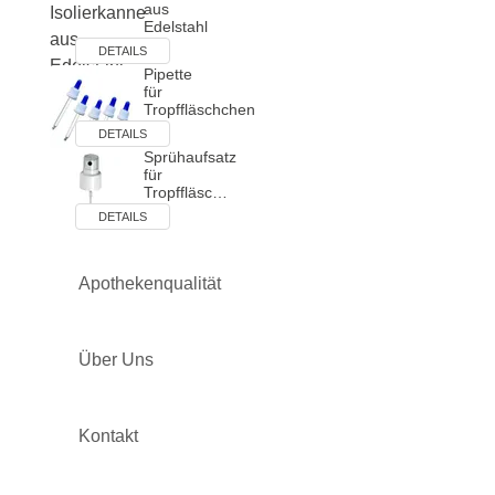
aus
Edelstahl
DETAILS
Pipette
für
Tropffläschchen
DETAILS
Sprühaufsatz
für
Tropffläsc…
DETAILS
Apothekenqualität
Über Uns
Kontakt