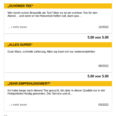
„SCHÖNER TEE“
Wer kennt schon Braunelle als Tee? Aber es ist ein schöner Tee für den
Abend… und wenn er bei Heiserkeit helfen soll, dann pas…
... > mehr lesen
12/2022
5.00 von 5.00
„ALLES SUPER“
Gute Ware, schnelle Lieferung. Alles top kann ich nur weiterempfehlen
08/2022
5.00 von 5.00
„SEHR EMPFEHLENSWERT“
Ich habe lange nach diesem Tee gesucht, bin aber in dieser Qualität nur in der
Hofapotheke fündig geworden. Der Service und di…
... > mehr lesen
03/2022