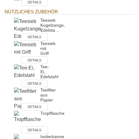
DETAILS
NÜTZLICHES ZUBEHÖR
Teesieb
Kugelzange,
Edelsta…
DETAILS
Teesieb
mit
Griff
DETAILS
Tee-
Ei,
Edelstahl
DETAILS
Teefilter
aus
Papier
DETAILS
Tropfflasche
DETAILS
Isolierkanne