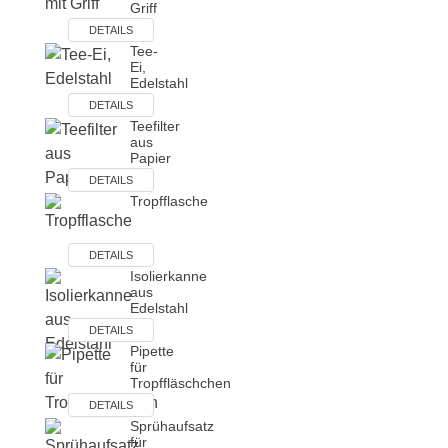
Griff
DETAILS
Tee-
Ei,
Edelstahl
DETAILS
Teefilter
aus
Papier
DETAILS
Tropfflasche
DETAILS
Isolierkanne
aus
Edelstahl
DETAILS
Pipette
für
Tropffläschchen
DETAILS
Sprühaufsatz
für