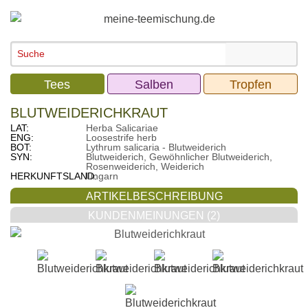
Tees
Salben
Tropfen
BLUTWEIDERICHKRAUT
LAT:
Herba Salicariae
ENG:
Loosestrife herb
BOT:
Lythrum salicaria - Blutweiderich
SYN:
Blutweiderich, Gewöhnlicher Blutweiderich,
Rosenweiderich, Weiderich
HERKUNFTSLAND:
Ungarn
ARTIKELBESCHREIBUNG
KUNDENMEINUNGEN (2)