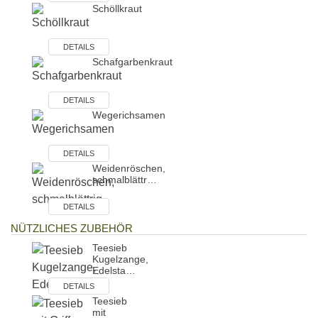
Schöllkraut
DETAILS
Schafgarbenkraut
DETAILS
Wegerichsamen
DETAILS
Weidenröschen,
schmalblättr…
DETAILS
NÜTZLICHES ZUBEHÖR
Teesieb
Kugelzange,
Edelsta…
DETAILS
Teesieb
mit