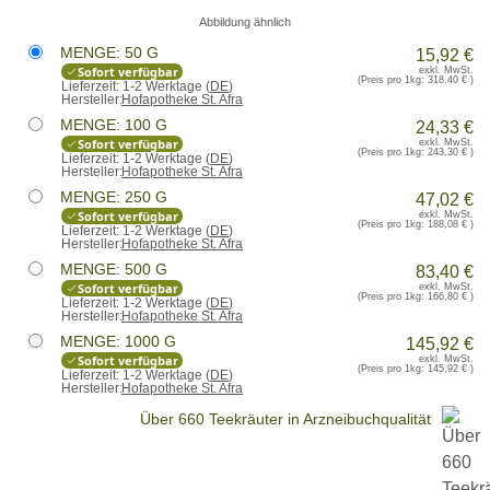
Abbildung ähnlich
MENGE: 50 G
15,92 €
Sofort verfügbar
exkl. MwSt.
(Preis pro 1kg:
318,40 €
)
Lieferzeit:
1-2 Werktage (
DE
)
Hersteller:
Hofapotheke St. Afra
MENGE: 100 G
24,33 €
Sofort verfügbar
exkl. MwSt.
(Preis pro 1kg:
243,30 €
)
Lieferzeit:
1-2 Werktage (
DE
)
Hersteller:
Hofapotheke St. Afra
MENGE: 250 G
47,02 €
Sofort verfügbar
exkl. MwSt.
(Preis pro 1kg:
188,08 €
)
Lieferzeit:
1-2 Werktage (
DE
)
Hersteller:
Hofapotheke St. Afra
MENGE: 500 G
83,40 €
Sofort verfügbar
exkl. MwSt.
(Preis pro 1kg:
166,80 €
)
Lieferzeit:
1-2 Werktage (
DE
)
Hersteller:
Hofapotheke St. Afra
MENGE: 1000 G
145,92 €
Sofort verfügbar
exkl. MwSt.
(Preis pro 1kg:
145,92 €
)
Lieferzeit:
1-2 Werktage (
DE
)
Hersteller:
Hofapotheke St. Afra
Über 660 Teekräuter in Arzneibuchqualität