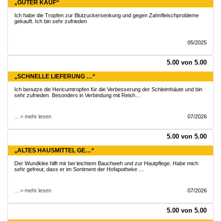
„GUTER KAUF“
Ich habe die Tropfen zur Blutzuckersenkung und gegen Zahnfleischprobleme
gekauft. Ich bin sehr zufrieden
05/2025
5.00 von 5.00
„SCHNELLE LIEFERUNG …“
Ich benutze die Hericumtropfen für die Verbesserung der Schleimhäute und bin
sehr zufrieden. Besonders in Verbindung mit Reish…
... > mehr lesen
07/2026
5.00 von 5.00
„ALTES HAUSMITTEL GE…“
Der Wundklee hilft mir bei leichtem Bauchweh und zur Hautpflege. Habe mich
sehr gefreut, dass er im Sortiment der Hofapotheke …
... > mehr lesen
07/2026
5.00 von 5.00