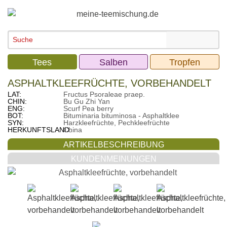
Tees
Salben
Tropfen
ASPHALTKLEEFRÜCHTE, VORBEHANDELT
LAT:
Fructus Psoraleae praep.
CHIN:
Bu Gu Zhi Yan
ENG:
Scurf Pea berry
BOT:
Bituminaria bituminosa - Asphaltklee
SYN:
Harzkleefrüchte, Pechkleefrüchte
HERKUNFTSLAND:
China
ARTIKELBESCHREIBUNG
KUNDENMEINUNGEN