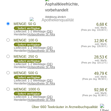
Abbildung ähnlich
MENGE: 50 G
6,68 €
Sofort verfügbar
exkl. MwSt.
(Preis pro 1kg:
133,60 €
)
Lieferzeit:
1-2 Werktage (
DE
)
Hersteller:
Hofapotheke St. Afra
MENGE: 100 G
12,90 €
Sofort verfügbar
exkl. MwSt.
(Preis pro 1kg:
129,00 €
)
Lieferzeit:
1-2 Werktage (
DE
)
Hersteller:
Hofapotheke St. Afra
MENGE: 250 G
28,53 €
Sofort verfügbar
exkl. MwSt.
(Preis pro 1kg:
114,12 €
)
Lieferzeit:
1-2 Werktage (
DE
)
Hersteller:
Hofapotheke St. Afra
MENGE: 500 G
49,79 €
Sofort verfügbar
exkl. MwSt.
(Preis pro 1kg:
99,58 €
)
Lieferzeit:
1-2 Werktage (
DE
)
Hersteller:
Hofapotheke St. Afra
MENGE: 1000 G
92,98 €
Sofort verfügbar
exkl. MwSt.
(Preis pro 1kg:
92,98 €
)
Lieferzeit:
1-2 Werktage (
DE
)
Hersteller:
Hofapotheke St. Afra
Über 660 Teekräuter in Arzneibuchqualität