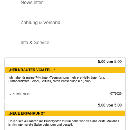
Newsletter
Zahlung & Versand
Info & Service
5.00 von 5.00
„HEILKRÄUTER VOM FEI…“
Ich habe für meine 7-Kräuter-Teemischung mehrere Heilkräuter (u.a.
Himbeerblätter, Salbei, Beifuss, roten Wiesenklee u.a.) von…
... > mehr lesen
07/2026
5.00 von 5.00
„NEUE ERFAHRUNG“
Da ich seit 40 Jahren mit Brustzysten zu tun habe war dies das erste Mal dass
ich im Internet die Salbe gefunden und bestellt …