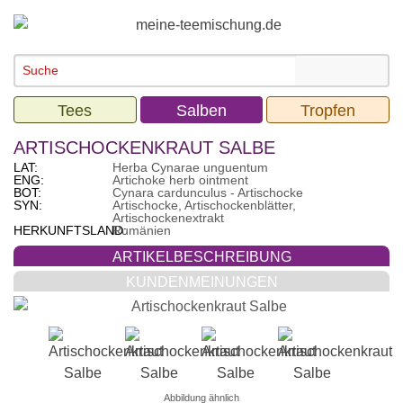
Tees
Salben
Tropfen
ARTISCHOCKENKRAUT SALBE
LAT:
Herba Cynarae unguentum
ENG:
Artichoke herb ointment
BOT:
Cynara cardunculus - Artischocke
SYN:
Artischocke, Artischockenblätter,
Artischockenextrakt
HERKUNFTSLAND:
Rumänien
ARTIKELBESCHREIBUNG
KUNDENMEINUNGEN
Abbildung ähnlich