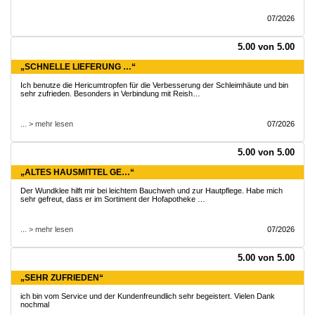
07/2026
5.00 von 5.00
„SCHNELLE LIEFERUNG …“
Ich benutze die Hericumtropfen für die Verbesserung der Schleimhäute und bin
sehr zufrieden. Besonders in Verbindung mit Reish…
... > mehr lesen
07/2026
5.00 von 5.00
„ALTES HAUSMITTEL GE…“
Der Wundklee hilft mir bei leichtem Bauchweh und zur Hautpflege. Habe mich
sehr gefreut, dass er im Sortiment der Hofapotheke …
... > mehr lesen
07/2026
5.00 von 5.00
„SEHR ZUFRIEDEN“
ich bin vom Service und der Kundenfreundlich sehr begeistert. Vielen Dank
nochmal