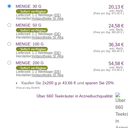
MENGE: 30 G
20,13 €
Sofort verfügbar
exkl. MwSt.
(Preis pro 1kg:
671,00 €
)
Lieferzeit:
1-2 Werktage (
DE
)
Hersteller:
Hofapotheke St. Afra
MENGE: 50 G
24,58 €
Sofort verfügbar
exkl. MwSt.
(Preis pro 1kg:
491,60 €
)
Lieferzeit:
1-2 Werktage (
DE
)
Hersteller:
Hofapotheke St. Afra
MENGE: 100 G
36,34 €
Sofort verfügbar
exkl. MwSt.
(Preis pro 1kg:
363,40 €
)
Lieferzeit:
1-2 Werktage (
DE
)
Hersteller:
Hofapotheke St. Afra
MENGE: 200 G
54,58 €
Sofort verfügbar
exkl. MwSt.
(Preis pro 1kg:
272,90 €
)
Lieferzeit:
1-2 Werktage (
DE
)
Hersteller:
Hofapotheke St. Afra
Kaufen Sie
2x200 g
je
43,66 €
und
sparen Sie 20%
(Preis pro 1kg:
218,30 €
)
Über 660 Teekräuter in Arzneibuchqualität