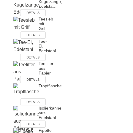
Kugelzange,
Edelsta…
DETAILS
Teesieb
mit
Griff
DETAILS
Tee-
Ei,
Edelstahl
DETAILS
Teefilter
aus
Papier
DETAILS
Tropfflasche
DETAILS
Isolierkanne
aus
Edelstahl
DETAILS
Pipette