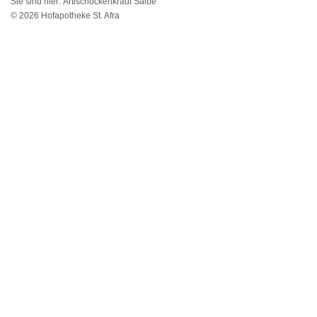
Sie sind hier:
Artischockenkraut Salbe
© 2026 Hofapotheke St. Afra