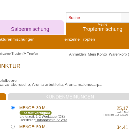
Meine
Meine
Salbenmischung
Tropfenmischung
nkturenmischungen
einzelne Tropfen
»
einzelne Tropfen
Tropfen
Anmelden
|
Mein Konto
|
Warenkorb (
INKTUR
pfelbeere
warze Eberesche, Aronia arbutifolia, Aronia malenocarpa
KUNDENMEINUNGEN
MENGE: 30 ML
25,17
Sofort verfügbar
exkl. Mw
(Preis pro 1L:
839,00 
Lieferzeit:
1-2 Werktage (
DE
)
Hersteller:
Hofapotheke St. Afra
MENGE: 50 ML
34,41