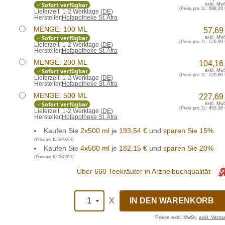
Sofort verfügbar
exkl. Mw
(Preis pro 1L:
688,20 
Lieferzeit:
1-2 Werktage (
DE
)
Hersteller:
Hofapotheke St. Afra
MENGE: 100 ML
57,69
Sofort verfügbar
exkl. Mw
(Preis pro 1L:
576,90 
Lieferzeit:
1-2 Werktage (
DE
)
Hersteller:
Hofapotheke St. Afra
MENGE: 200 ML
104,16
Sofort verfügbar
exkl. Mw
(Preis pro 1L:
520,80 
Lieferzeit:
1-2 Werktage (
DE
)
Hersteller:
Hofapotheke St. Afra
MENGE: 500 ML
227,69
Sofort verfügbar
exkl. Mw
(Preis pro 1L:
455,38 
Lieferzeit:
1-2 Werktage (
DE
)
Hersteller:
Hofapotheke St. Afra
Kaufen Sie
2x500 ml
je
193,54 €
und
sparen Sie 15%
(Preis pro 1L:
387,08 €
)
Kaufen Sie
4x500 ml
je
182,15 €
und
sparen Sie 20%
(Preis pro 1L:
364,30 €
)
Über 660 Teekräuter in Arzneibuchqualität
X
Preise exkl. MwSt.
exkl. Vers