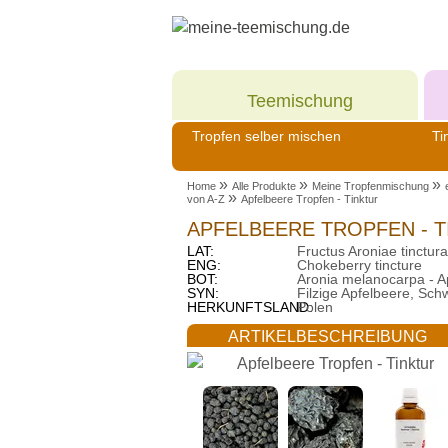
Meine
Teemischung
Tropfen selber mischen
Ti
»
»
»
Home
Alle Produkte
Meine Tropfenmischung
»
von A-Z
Apfelbeere Tropfen - Tinktur
APFELBEERE TROPFEN - T
LAT:
Fructus Aroniae tinctura
ENG:
Chokeberry tincture
BOT:
Aronia melanocarpa - A
SYN:
Filzige Apfelbeere, Sch
HERKUNFTSLAND:
Polen
ARTIKELBESCHREIBUNG