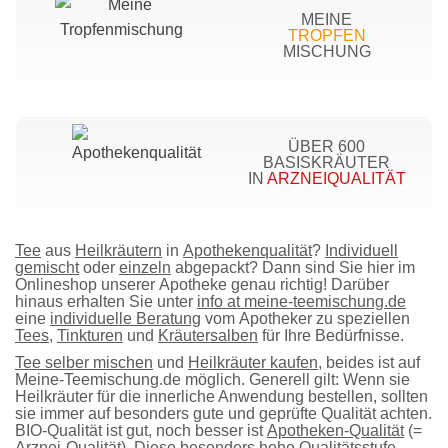
MEINE
TROPFEN
MISCHUNG
ÜBER 600
BASISKRÄUTER
IN
ARZNEIQUALITÄT
Tee
aus
Heilkräutern
in
Apothekenqualität
?
Individuell
gemischt
oder
einzeln
abgepackt? Dann sind Sie hier im
Onlineshop
unserer
Apotheke
genau richtig! Darüber
hinaus erhalten Sie unter
info at meine-teemischung.de
eine
individuelle Beratung
vom
Apotheker
zu speziellen
Tees
,
Tinkturen
und
Kräutersalben
für Ihre Bedürfnisse.
Tee selber mischen
und
Heilkräuter kaufen
, beides ist auf
Meine-Teemischung.de möglich. Generell gilt: Wenn sie
Heilkräuter
für die innerliche Anwendung
bestellen
, sollten
sie immer auf besonders gute und geprüfte Qualität achten.
BIO-Qualität ist gut, noch besser ist
Apotheken-Qualität
(=
Arznei-Qualität). Diese besonders hohe Qualitätsstufe